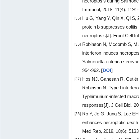
necroptosis during Salmonel
Immunol, 2018, 11(4): 1191
Hu G, Yang Y, Qin X, Qi S,
[35]
protein b suppresses colitis
necroptosis[J]. Front Cell In
Robinson N, Mccomb S, Mull
[36]
interferon induces necroptos
Salmonella enterica serovar
954-962.
[
DOI
]
Hos NJ, Ganesan R, Gutiérr
[37]
Robinson N. Type I interfer
Typhimurium-infected macro
responses[J]. J Cell Biol, 
Ro Y, Jo G, Jung S, Lee EH
[38]
enhances necroptotic death 
Med Rep, 2018, 18(6): 513