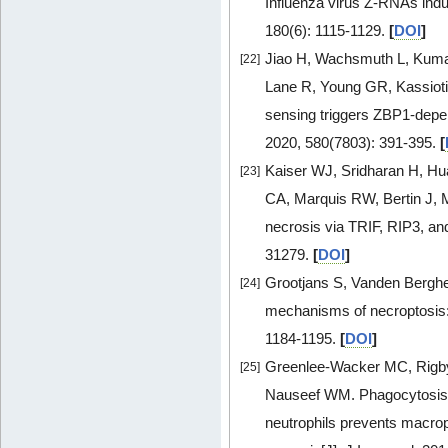
Influenza virus Z-RNAs indu
180(6): 1115-1129.
[
DOI
]
Jiao H, Wachsmuth L, Kumar
[22]
Lane R, Young GR, Kassioti
sensing triggers ZBP1-depen
2020, 580(7803): 391-395.
[
Kaiser WJ, Sridharan H, H
[23]
CA, Marquis RW, Bertin J, M
necrosis via TRIF, RIP3, an
31279.
[
DOI
]
Grootjans S, Vanden Berghe 
[24]
mechanisms of necroptosis: 
1184-1195.
[
DOI
]
Greenlee-Wacker MC, Rigby
[25]
Nauseef WM. Phagocytosis
neutrophils prevents macro