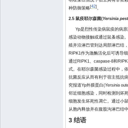
42
[
]
种防御策略
。
2.5 鼠疫耶尔森菌(
Yersinia pest
Yp是烈性传染病鼠疫的病原
感染动物接触或通过鼠蚤感染
殖并沿淋巴管到达局部淋巴结
RIPK1作为激酶活化后可诱导
通过RIPK1、caspase-8
式。在耶尔森菌感染过程中，依
抗菌反应从而有利于宿主抵抗
究报道Yp外膜蛋白(
Yersinia
ou
邻近细胞感染，同时检测到坏死
细胞发生坏死性凋亡。通过小鼠
从胞内释放并在腹股沟淋巴结
3 结语