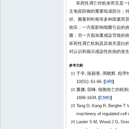
坏死性凋亡对机体而言是一
主免疫防御的重要组成部分；
径、菌量和时相等多种因素而
效应：一方面影响细菌引起的
菌；另一方面加重感染导致的
坏死性凋亡机制及其相关蛋白
对认识和揭示感染性疾病的发
参考文献
于辛, 陈丽香, 周晓辉. 程序
[1]
10(01): 61-66.
[
URI
]
董娜, 邵峰. 细胞焦亡的机制和功能
[2]
1606-1634.
[
CNKI
]
Tang D, Kang R, Berghe T V
[3]
machinery of regulated cell 
Laster S M, Wood J G, Good
[4]