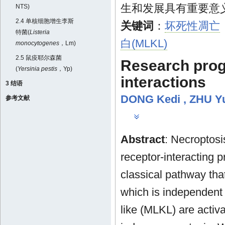
生和发展具有重要意
NTS)
2.4 单核细胞增生李斯
关键词
：
坏死性凋亡
特菌(
Listeria
白(MLKL)
monocytogenes
，Lm)
2.5 鼠疫耶尔森菌
Research progr
(
Yersinia pestis
，Yp)
interactions
3 结语
DONG Kedi
,
ZHU Y
参考文献
Abstract
: Necroptosi
receptor-interacting p
classical pathway th
which is independent
like (MLKL) are activ