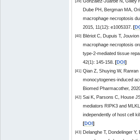
Gonzalez-Juarbe N, Gilley 
[39]
Dube PH, Bergman MA, Orih
macrophage necroptosis dur
2015, 11(12): e1005337.
[
D
Blériot C, Dupuis T, Jouvion
[40]
macrophage necroptosis orc
type-2-mediated tissue repair
42(1): 145-158.
[
DOI
]
Qian Z, Shuying W, Ranran D.
[41]
monocytogenes-induced acut
Biomed Pharmacother, 2020
Sai K, Parsons C, House JS,
[42]
mediators RIPK3 and MLKL su
independently of host cell ki
[
DOI
]
Delanghe T, Dondelinger Y,
[43]