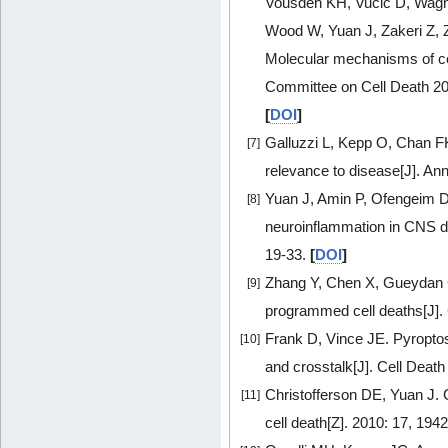
Vousden KH, Vucic D, Wagn
Wood W, Yuan J, Zakeri Z, 
Molecular mechanisms of ce
Committee on Cell Death 2018
[
DOI
]
Galluzzi L, Kepp O, Chan 
[7]
relevance to disease[J]. An
Yuan J, Amin P, Ofengeim 
[8]
neuroinflammation in CNS d
19-33.
[
DOI
]
Zhang Y, Chen X, Gueydan
[9]
programmed cell deaths[J]. 
Frank D, Vince JE. Pyroptosi
[10]
and crosstalk[J]. Cell Death
Christofferson DE, Yuan J. C
[11]
cell death[Z]. 2010: 17, 194