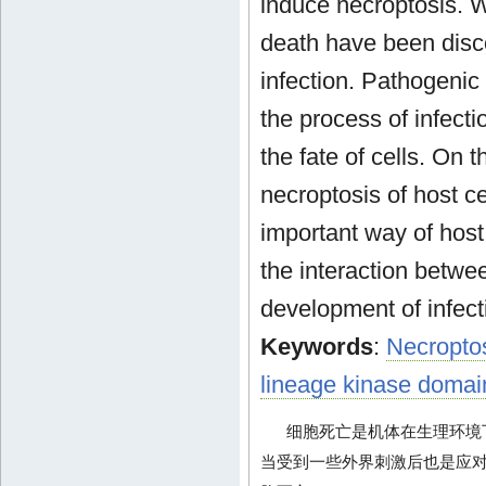
induce necroptosis. W
death have been disc
infection. Pathogenic
the process of infect
the fate of cells. On 
necroptosis of host ce
important way of host 
the interaction betwe
development of infect
Keywords
:
Necropto
lineage kinase domain
细胞死亡是机体在生理环境
当受到一些外界刺激后也是应