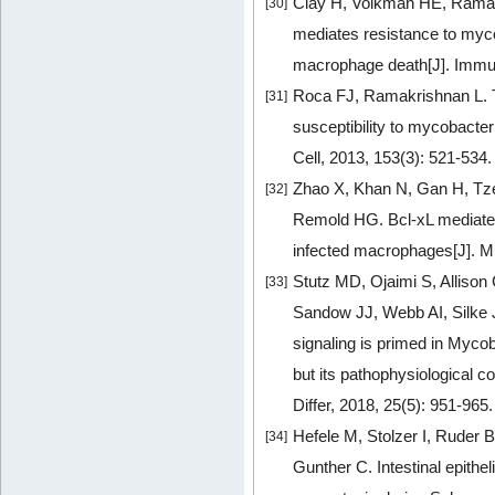
Clay H, Volkman HE, Ramakr
[30]
mediates resistance to mycob
macrophage death[J]. Immun
Roca FJ, Ramakrishnan L. T
[31]
susceptibility to mycobacter
Cell, 2013, 153(3): 521-534
Zhao X, Khan N, Gan H, Tze
[32]
Remold HG. Bcl-xL mediates
infected macrophages[J]. M
Stutz MD, Ojaimi S, Allison 
[33]
Sandow JJ, Webb AI, Silke J
signaling is primed in Myco
but its pathophysiological c
Differ, 2018, 25(5): 951-965
Hefele M, Stolzer I, Ruder 
[34]
Gunther C. Intestinal epithel