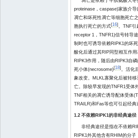
凋亡是依赖于半胱氨酸天冬氨酸蛋白酶(c
proteinase，caspase)
凋亡和坏死性凋亡等细胞死亡
16
[
]
胞执行死亡的方式
。TNF引起
receptor 1，TNFR1)信
制时也可诱导依赖RIPK1的坏
酸化后通过其RIP同型相互作用基序(RIP 
RIPK3作用，随后由RIPK3
18
[
]
死小体(necrosome)
。活化后
象改变。MLKL寡聚化后被转
亡。除较早发现的TNFR1受体
TNF相关的凋亡诱导配体受体(TNF-relat
TRAILR)和Fas等也可引起
1.2 不依赖RIPK1的非经典途径
非经典途径是指在不依赖RI
RIPK1外其他含有RHIM的分子，