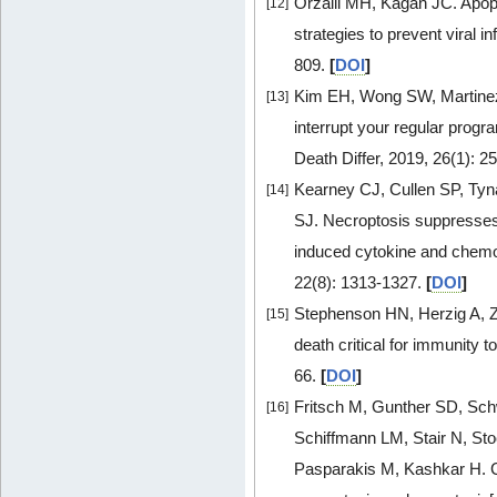
Orzalli MH, Kagan JC. Apop
[12]
strategies to prevent viral in
809.
[
DOI
]
Kim EH, Wong SW, Martinez
[13]
interrupt your regular progr
Death Differ, 2019, 26(1): 2
Kearney CJ, Cullen SP, Tyn
[14]
SJ. Necroptosis suppresses
induced cytokine and chemok
22(8): 1313-1327.
[
DOI
]
Stephenson HN, Herzig A, Z
[15]
death critical for immunity t
66.
[
DOI
]
Fritsch M, Gunther SD, Sch
[16]
Schiffmann LM, Stair N, St
Pasparakis M, Kashkar H. Ca