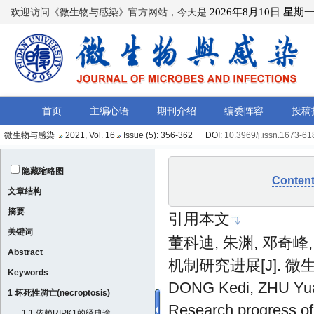
微生物与感染
2021, Vol. 16
Issue (5)
: 356-362 DOI:
10.3969/j.issn.1673-6
隐藏缩略图
Conten
文章结构
摘要
引用本文
关键词
董科迪, 朱渊, 邓奇
Abstract
机制研究进展[J]. 微生物与
Keywords
DONG Kedi, ZHU Yu
1 坏死性凋亡(necroptosis)
Research progress of n
1.1 依赖RIPK1的经典途