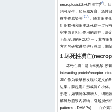
6
[
]
necroptosis(坏死性凋亡)
。目
均可发生，如胚胎发育、急性肾
7
8
[
-
]
微生物感染等
。随着细胞死
组织损伤和细胞坏死这一过程有
宿主两者相互作用的调控，决
为新发现的RCD之一，其在细
方面的研究进展进行总结，期
1 坏死性凋亡(necropt
坏死性凋亡是由丝氨酸-苏氨酸
interacting protein/receptor
凋亡作为最早被发现和定义的R
边集，膜起泡并形成凋亡小体
形态，如细胞体积增大、细胞
解释放胞浆内容物，引起损伤相关分子模式(
patterns，DAMPs)——白介素1α(