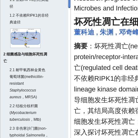
径
Microbes and Infectio
1.2 不依赖RIPK1的非经
坏死性凋亡在
典途径
董科迪
,
朱渊
,
邓奇
摘要
：坏死性凋亡(necro
2 细菌感染与细胞坏死性凋
protein/receptor-
亡
亡(regulated ce
2.1 耐甲氧西林金黄色
葡萄球菌(methicillin-
不依赖RIPK1的非经
resistant
lineage kinase
Staphylococcus
aureus
，MRSA)
导细胞发生坏死性凋
2.2 结核分枝杆菌
亡，其结局高度依赖
(
Mycobacterium
tuberculosis
，Mtb)
细胞发生坏死性凋亡
2.3 非伤寒沙门菌(non-
深入探讨坏死性凋亡
typhoidal
Salmonella
，