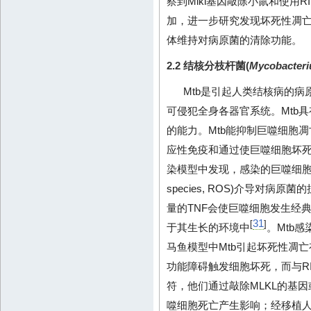
察到Mlkl基因敲除小鼠和使用R
加，进一步研究发现坏死性凋亡
体维持对病原菌的清除功能。
2.2 结核分枝杆菌(
Mycobacteri
Mtb是引起人类结核病的
可侵犯全身各器官系统。Mtb
的能力。Mtb能抑制巨噬细胞
应性免疫和通过使巨噬细胞坏
染模型中发现，感染的巨噬细胞TNF
species, ROS)介导对病原菌
量的TNF会使巨噬细胞发生经
31
[
]
于其生长的环境中
。Mtb
马鱼模型中Mtb引起坏死性凋亡
功能障碍触发细胞坏死，而与RI
符，他们通过敲除MLKL的基因
噬细胞死亡产生影响；经移植