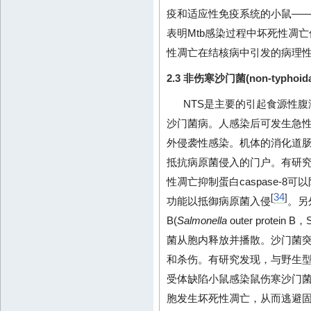
疫和适应性免疫系统的小鼠—
表明Mtb感染过程中坏死性凋
性凋亡在结核病中引发的病理
2.3 非伤寒沙门菌(non-typhoid
NTS是主要的引起食源性
沙门菌病。人感染后可发生急
外侵袭性感染。机体的消化道
抵抗病原菌侵入的门户。有研
性凋亡抑制蛋白caspase-
34
[
]
功能以抵御病原菌入侵
。另
B(
Salmonella
outer prote
菌从胞内释放并播散。沙门菌
和杀伤。有研究发现，与野生型小鼠相比，I
受体缺陷小鼠感染鼠伤寒沙门菌后
胞发生坏死性凋亡，从而逃避