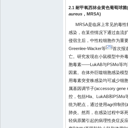
2.1 耐甲氧西林金黄色葡萄球菌(methi
aureus
，MRSA)
MRSA是临床上常见的毒
感染，在某些情况下通过血流扩
侵宿主后，中性粒细胞作为重要
25
[
]
Greenlee-Wacker等
首次报
亡。研究发现在小鼠模型中外毒素，如
胞毒素——LukAB与PSMα
因素。在体外巨噬细胞感染模型中
用毒素突变株感染均可减少细
属基因调节子(accessory gen
控，包括Hla、LukAB和PSMα
统为靶点，通过使用agr抑制
肺炎。然而，在感染过程中坏
轻病原菌引起的病理性炎症反应。