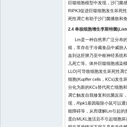
巨噬细胞模型中发现，沙门菌感染过程
RIPK3促进巨噬细胞发生坏
死性凋亡有助于沙门菌播散和
2.4 单核细胞增生李斯特菌(
Lis
Lm是一种自然界广泛分布
殖，常存在于冷藏食品中威胁
血到达肝脾乃至中枢神经系统
儿死亡等。体外巨噬细胞感染模型发现
LLO)可导致细胞发生坏死性凋
细胞(Kupffer cells，K
分化为新的KCs替代死亡细胞
凋亡触发自我修复和抗菌反应，
现，
Ripk
1基因敲除小鼠可以通
能障碍等，从而缓解Lm引起的
蛋白MLKL激活后不引起细胞
明在某些情况下宿主具有非依