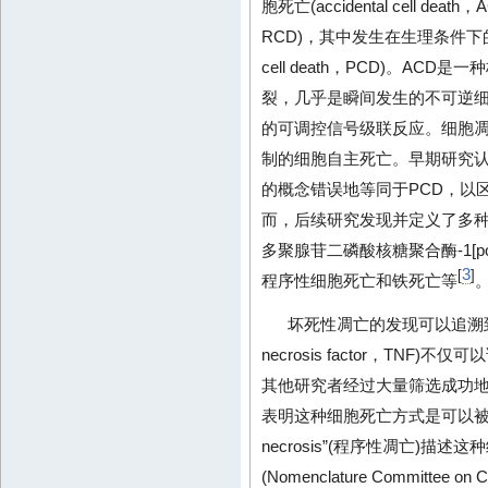
胞死亡(accidental cell deat
RCD)，其中发生在生理条件下的
cell death，PCD)。A
裂，几乎是瞬间发生的不可逆细
的可调控信号级联反应。细胞凋亡(
制的细胞自主死亡。早期研究
的概念错误地等同于PCD，以
而，后续研究发现并定义了多种
多聚腺苷二磷酸核糖聚合酶-1[poly(A
3
[
]
程序性细胞死亡和铁死亡等
坏死性凋亡的发现可以追溯到19
necrosis factor，TN
其他研究者经过大量筛选成功地
表明这种细胞死亡方式是可以被诱导
necrosis”(程序性凋亡)描述
(Nomenclature Committee