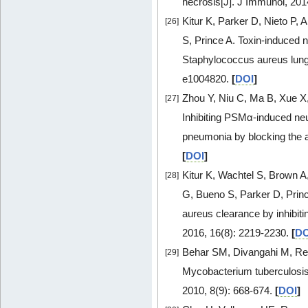
necrosis[J]. J Immunol, 201
Kitur K, Parker D, Nieto P
[26]
S, Prince A. Toxin-induced 
Staphylococcus aureus lung
e1004820.
[
DOI
]
Zhou Y, Niu C, Ma B, Xue X,
[27]
Inhibiting PSMα-induced ne
pneumonia by blocking the a
[
DOI
]
Kitur K, Wachtel S, Brown 
[28]
G, Bueno S, Parker D, Prin
aureus clearance by inhibiti
2016, 16(8): 2219-2230.
[
DO
Behar SM, Divangahi M, Re
[29]
Mycobacterium tuberculosis: 
2010, 8(9): 668-674.
[
DOI
]