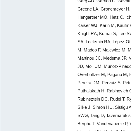
Garg AD, Garrido C, Gavathi
Greene LA, Gronemeyer H, 
Hengartner MO, Hetz C, Ichi
Kaiser WJ, Karin M, Kaufma
Knight RA, Kumar S, Lee SW
SA, Lockshin RA, López-Otí
M, Madeo F, Malewicz M, Ma
Martinou JC, Medema JP, Me
JD, Moll UM, Muñoz-Pinedo
Overholtzer M, Pagano M, P
Pereira DM, Pervaiz S, Pete
Puthalakath H, Rabinovich
Rubinsztein DC, Rudel T, R
Silke J, Simon HU, Sistigu 
SWG, Tang D, Tavernarakis 
Berghe T, Vandenabeele P, 