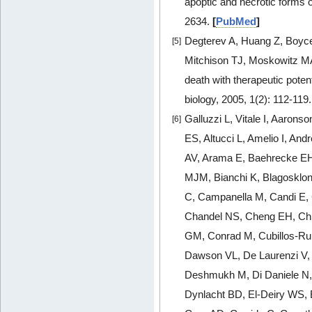
apoptic and necrotic forms o
2634.
[
PubMed
]
Degterev A, Huang Z, Boyce
[5]
Mitchison TJ, Moskowitz MA,
death with therapeutic potent
biology, 2005, 1(2): 112-119
Galluzzi L, Vitale I, Aaron
[6]
ES, Altucci L, Amelio I, An
AV, Arama E, Baehrecke EH
MJM, Bianchi K, Blagosklon
C, Campanella M, Candi E,
Chandel NS, Cheng EH, Chi
GM, Conrad M, Cubillos-Rui
Dawson VL, De Laurenzi V, 
Deshmukh M, Di Daniele N, D
Dynlacht BD, El-Deiry WS, 