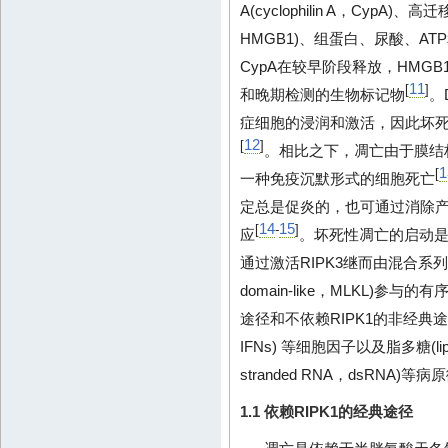
A(cyclophilin A，CypA)、高迁移率
HMGB1)、组蛋白、尿酸、AT
CypA在较早阶段释放，HMG
11
[
]
和晚期检测的生物标记物
。
症细胞的浸润和激活，因此坏
12
[
]
。相比之下，凋亡由于膜结
1
[
一种免疫沉默形式的细胞死亡
定总是促炎的，也可通过消除
14
15
[
-
]
应
。坏死性凋亡的启动是在
通过激活RIPK3继而由混合系列激酶结
domain-like，MLKL)参
途径和不依赖RIPK1的非经典途径，
IFNs) 等细胞因子以及脂多糖(lipop
stranded RNA，dsRN
1.1 依赖RIPK1的经典途径