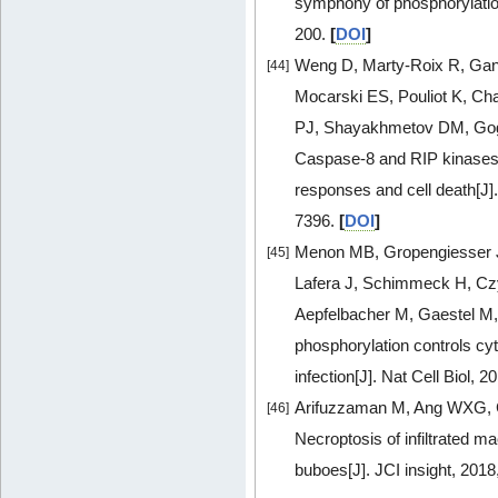
symphony of phosphorylation
200.
[
DOI
]
Weng D, Marty-Roix R, Gan
[44]
Mocarski ES, Pouliot K, Cha
PJ, Shayakhmetov DM, Gogu
Caspase-8 and RIP kinases 
responses and cell death[J]
7396.
[
DOI
]
Menon MB, Gropengiesser J,
[45]
Lafera J, Schimmeck H, Cz
Aepfelbacher M, Gaestel 
phosphorylation controls cyt
infection[J]. Nat Cell Biol, 
Arifuzzaman M, Ang WXG, C
[46]
Necroptosis of infiltrated m
buboes[J]. JCI insight, 201