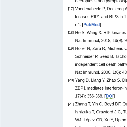
necroptosis and pyroptosis[
Vandenabeele P, Declercq W
[17]
kinases RIP1 and RIP3 in TN
e4.
[
PubMed
]
He S, Wang X. RIP kinases 
[18]
Nat Immunol, 2018, 19(9): 
Holler N, Zaru R, Micheau O
[19]
Schneider P, Seed B, Tschop
independent cell death path
Nat Immunol, 2000, 1(6): 4
Yang D, Liang Y, Zhao S, Di
[20]
ZBP1 mediates interferon-in
17(4): 356-368.
[
DOI
]
Zhang T, Yin C, Boyd DF, Q
[21]
Ishizuka T, Crawford J C, 
WJ, López CB, Xu Y, Upton