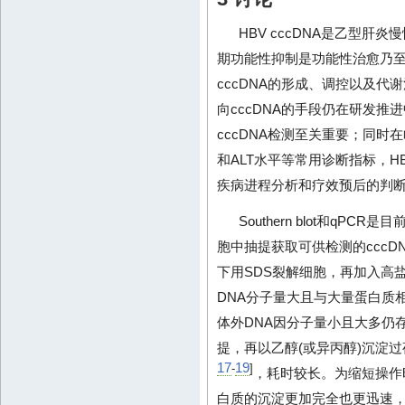
HBV cccDNA是乙型肝
期功能性抑制是功能性治愈乃至
cccDNA的形成、调控以及
向cccDNA的手段仍在研发推进
cccDNA检测至关重要；同时
和ALT水平等常用诊断指标，HB
疾病进程分析和疗效预后的判
Southern blot和qPC
胞中抽提获取可供检测的cccDNA样
下用SDS裂解细胞，再加入高
DNA分子量大且与大量蛋白质
体外DNA因分子量小且大多仍
提，再以乙醇(或异丙醇)沉淀过夜，
17
19
-
]
，耗时较长。为缩短操作
白质的沉淀更加完全也更迅速，