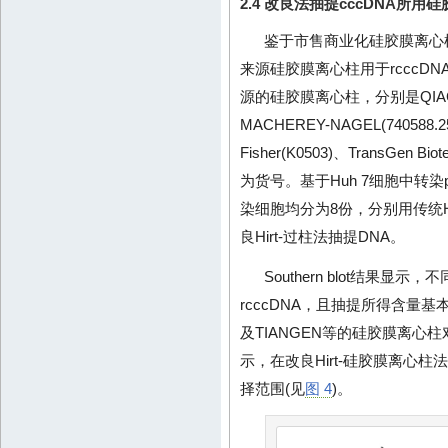
2.4 改良法抽提cccDNA所
鉴于市售商业化硅胶膜离心
来源硅胶膜离心柱用于rcccD
源的硅胶膜离心柱，分别是QIAGEN(2
MACHEREY-NAGEL(740588.25
Fisher(K0503)、TransGen B
为货号。基于Huh 7细胞中转染pr
染细胞均分为8份，分别用传统H
良Hirt-过柱法抽提DNA。
Southern blot结果
rcccDNA，且抽提所得含量基本相当
及TIANGEN等的硅胶膜离心柱
示，在改良Hirt-硅胶膜离心柱
择范围(见
图 4
)。