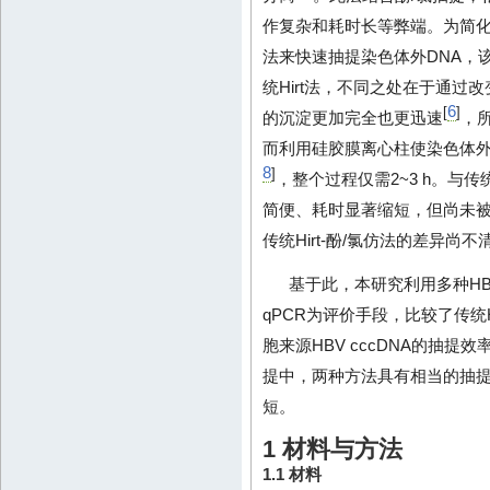
作复杂和耗时长等弊端。为简化
法来快速抽提染色体外DNA，
统Hirt法，不同之处在于通过
6
[
]
的沉淀更加完全也更迅速
，所
而利用硅胶膜离心柱使染色体外
8
]
，整个过程仅需2~3 h。与传统
简便、耗时显著缩短，但尚未被广
传统Hirt-酚/氯仿法的差异尚不
基于此，本研究利用多种HBV c
qPCR为评价手段，比较了传统Hi
胞来源HBV cccDNA的抽提效
提中，两种方法具有相当的抽提效
短。
1 材料与方法
1.1 材料