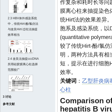
作复杂和耗时长等问题
膜离心柱来抽提染色体
统Hirt法的效果差异
2.3 HBV体外感染系统
中，传统Hirt-酚/氯仿法
胞系及感染系统，以DNA
与改良Hirt-过柱法抽提
效率相当
(quantitative po
较了传统Hirt-酚/氯
明，两种方法具有相当
2.4 改良法抽提cccDNA
短，提示在进行细胞HB
所用硅胶膜离心柱选择
范围较广
效率。
关键词
：
乙型肝炎病
心柱
3 讨论
Comparison of
参考文献
hepatitis B vi