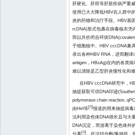
肝硬化、肝癌等肝脏疾病严重
使用已大大降低HBV在人群中
炎的药物和治疗手段。HBV基因组以松弛
rcDNA)形式包裹在病毒核
而以共价闭合环状DNA(covalently
于细胞核中。HBV cccDN
录出各种HBV RNA，进而翻译出包括
antigen，HBsAg)在内的各类
难以清除是乙型肝炎慢性化和难
在HBV cccDNA研究中，
抽提获取可供DNA印迹(Southern 
polymerase chain reacti
4
[
]
由Hirt等
报道的用来抽提病毒
法利用染色体DNA很长且与大
DNA沉淀，而游离于染色体外
4
[
]
分离
。此法结合酚/氯抽提，很