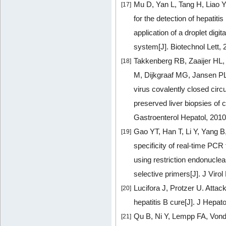
Mu D, Yan L, Tang H, Liao Y
[17]
for the detection of hepatiti
application of a droplet digi
system[J]. Biotechnol Lett,
Takkenberg RB, Zaaijer HL,
[18]
M, Dijkgraaf MG, Jansen PL
virus covalently closed cir
preserved liver biopsies of c
Gastroenterol Hepatol, 2010
Gao YT, Han T, Li Y, Yang 
[19]
specificity of real-time PC
using restriction endonucl
selective primers[J]. J Viro
Lucifora J, Protzer U. Attac
[20]
hepatitis B cure[J]. J Hepat
Qu B, Ni Y, Lempp FA, Vond
[21]