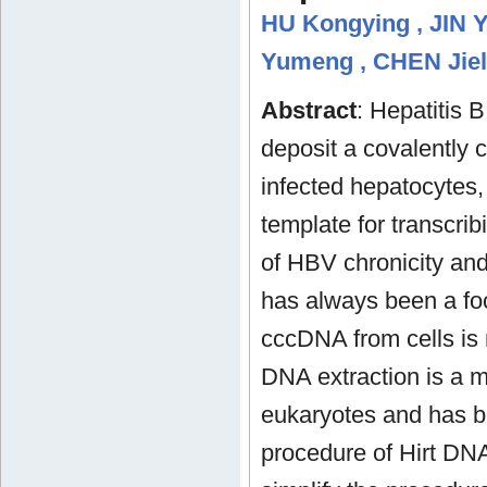
HU Kongying
,
JIN 
Yumeng
,
CHEN Jiel
Abstract
: Hepatitis 
deposit a covalently 
infected hepatocytes
template for transcr
of HBV chronicity an
has always been a foc
cccDNA from cells is r
DNA extraction is a m
eukaryotes and has b
procedure of Hirt DNA