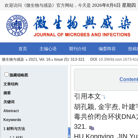
微生物与感染
2021, Vol. 16
Issue (5)
: 313-321 DOI:
10.3969/j.issn.1673-6
隐藏缩略图
Conten
文章结构
摘要
引用本文
关键词
胡孔颖, 金宇焘, 叶建
Abstract
毒共价闭合环状DNA方法的
Keywords
321.
1 材料与方法
HU Kongying, JIN Yu
1.1 材料