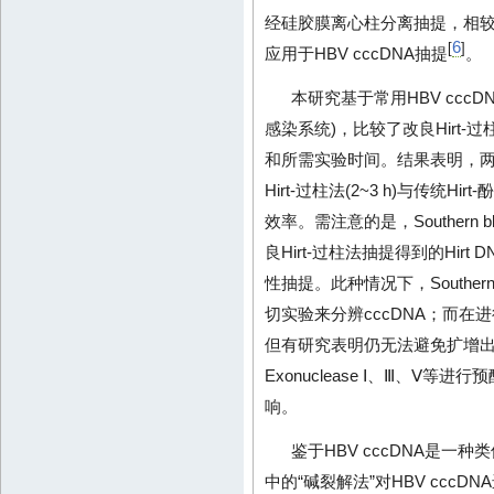
经硅胶膜离心柱分离抽提，相较
6
[
]
应用于HBV cccDNA抽提
。
本研究基于常用HBV ccc
感染系统)，比较了改良Hirt-过
和所需实验时间。结果表明，两种
Hirt-过柱法(2~3 h)与传统H
效率。需注意的是，Southern b
良Hirt-过柱法抽提得到的Hirt
性抽提。此种情况下，Souther
切实验来分辨cccDNA；而在进
但有研究表明仍无法避免扩增出r
Exonuclease Ⅰ、Ⅲ、Ⅴ等进行
响。
鉴于HBV cccDNA是一
中的“碱裂解法”对HBV cccD