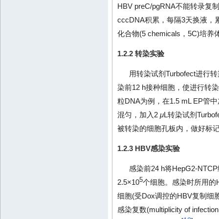
HBV preC/pgRNA不能转
cccDNA积累，每隔3天换液
化合物(5 chemicals，5C)
1.2.2 转染实验
用转染试剂Turbofect进
染前12 h接种细胞，使进行转
粒DNA为例，在1.5 mL EP管
混匀，加入2
μ
L转染试剂Turb
被转染的细胞孔板内，做好标记
1.2.3 HBV感染实验
感染前24 h将HepG2-N
5
2.5×10
个细胞。感染时所用的H
细胞(受Dox调控的HBV复制细
感染复数(multiplicity of i