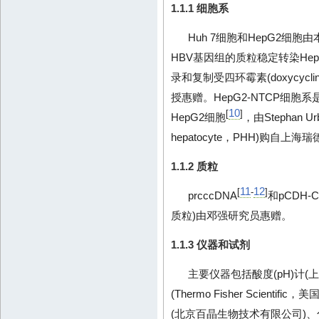
1.1.1 细胞系
Huh 7细胞和HepG2细胞
HBV基因组的质粒稳定转染He
录和复制受四环霉素(doxycycline
授惠赠。HepG2-NTCP细胞
10
[
]
HepG2细胞
，由Stephan 
hepatocyte，PHH)购自上
1.1.2 质粒
11
12
[
-
]
prcccDNA
和pCDH-
质粒)由邓强研究员惠赠。
1.1.3 仪器和试剂
主要仪器包括酸度(pH)计
(Thermo Fisher Scienti
(北京百晶生物技术有限公司)、化