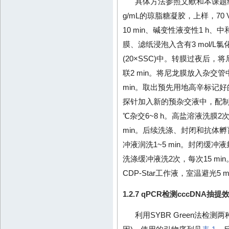
具体方法参照文献和本课题
g/mL的琼脂糖凝胶，上样，70
10 min、碱变性液变性1 h
膜、滤纸浸泡入含有3 mol/L氯
(20×SSC)中。转膜过夜后，将
联2 min。将尼龙膜放入杂交管
min。取出预先用地高辛标记好的探
探针加入新的预杂交液中，配制
℃杂交6~8 h。高盐溶液洗膜2
min。后续洗涤、封闭和抗体孵
冲液润洗1~5 min。封闭缓冲液封闭
洗涤缓冲液洗2次，每次15 mi
CDP-Star工作液，室温避光5 m
1.2.7 qPCR检测cccDNA抽提
利用SYBR Green法检测