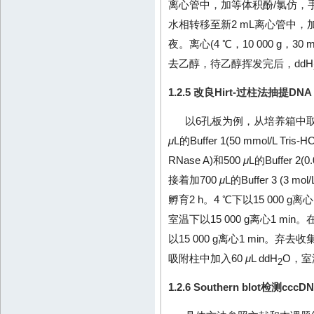
离心管中，加等体积酚/氯仿，手动摇匀
水相转移至新2 mL离心管中，
夜。离心(4 ℃，10 000 g，
去乙醇，待乙醇挥发完后，ddH
1.2.5 改良Hirt-过柱法抽提DNA
以6孔板为例，从培养箱中取
μ
L的Buffer 1(50 mmol/L Tris-
RNase A)和500
μ
L的Buffer 
接着加700
μ
L的Buffer 3 (3 m
孵育2 h。4 ℃下以15 000 
室温下以15 000 g离心1 mi
以15 000 g离心1 min。弃去
吸附柱中加入60
μ
L ddH
O，室温
2
1.2.6 Southern blot检测cc