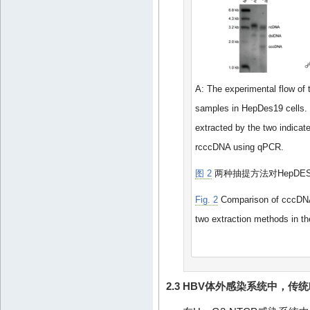
A: The experimental flow of
samples in HepDes19 cells. 
extracted by the two indicat
rcccDNA using qPCR.
图 2
两种抽提方法对HepDE
Fig. 2
Comparison of cccDNA 
two extraction methods in 
2.3 HBV体外感染系统中，传统