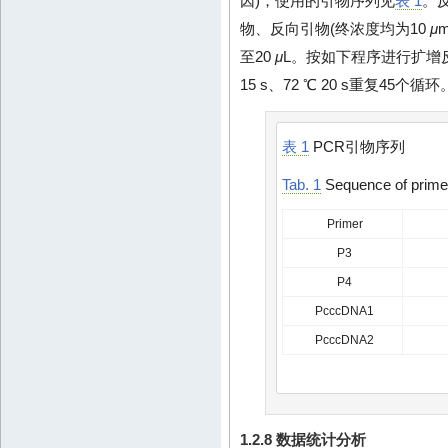
因)，使用的引物序列见
表 1
。反
物、反向引物(终浓度均为10
μ
m
至20
μ
L。按如下程序进行扩增反应：9
15 s、72 ℃ 20 s重复45个循环
表 1
PCR引物序列
Tab. 1
Sequence of primer
Primer
P3
P4
PcccDNA1
PcccDNA2
1.2.8 数据统计分析