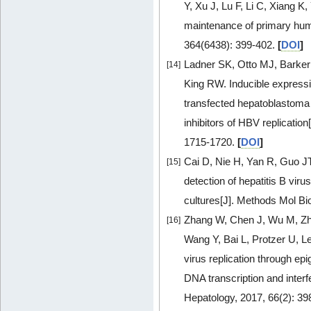
Y, Xu J, Lu F, Li C, Xiang K
maintenance of primary huma
364(6438): 399-402.
[
DOI
]
Ladner SK, Otto MJ, Barker
[14]
King RW. Inducible expressi
transfected hepatoblastoma c
inhibitors of HBV replicatio
1715-1720.
[
DOI
]
Cai D, Nie H, Yan R, Guo JT
[15]
detection of hepatitis B viru
cultures[J]. Methods Mol Bi
Zhang W, Chen J, Wu M, Zhan
[16]
Wang Y, Bai L, Protzer U, L
virus replication through epi
DNA transcription and inter
Hepatology, 2017, 66(2): 3