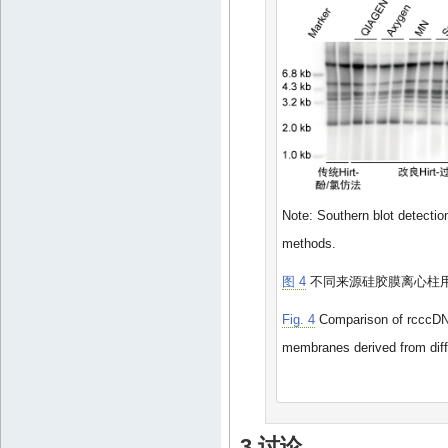
Note: Southern blot detectio
methods.
图 4
不同来源硅胶膜离心柱用于
Fig. 4
Comparison of rcccDNA 
membranes derived from diff
3 讨论