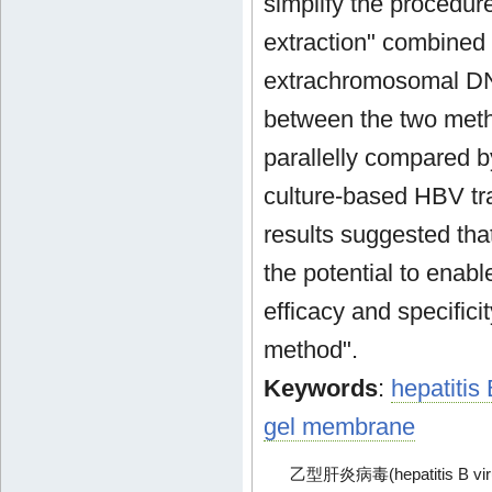
simplify the procedur
extraction" combined 
extrachromosomal DNA
between the two met
parallelly compared b
culture-based HBV tra
results suggested tha
the potential to enab
efficacy and specific
method".
Keywords
:
hepatitis 
gel membrane
乙型肝炎病毒(hepatitis