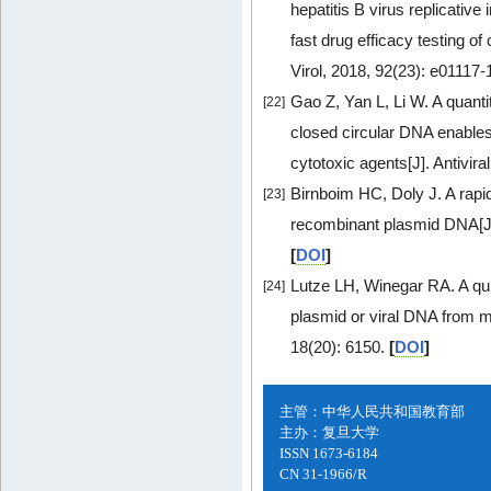
hepatitis B virus replicative
fast drug efficacy testing o
Virol, 2018, 92(23): e01117-
Gao Z, Yan L, Li W. A quanti
[22]
closed circular DNA enables 
cytotoxic agents[J]. Antivir
Birnboim HC, Doly J. A rapid
[23]
recombinant plasmid DNA[J]
[
DOI
]
Lutze LH, Winegar RA. A qui
[24]
plasmid or viral DNA from m
18(20): 6150.
[
DOI
]