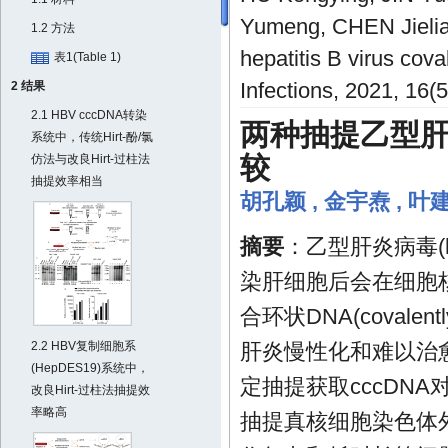
Yumeng, CHEN Jielian
1.2 方法
hepatitis B virus cov
表1(Table 1)
Infections, 2021, 16(
2 结果
2.1 HBV cccDNA转染
两种抽提乙型肝
系统中，传统Hirt-酚/氯
较
仿法与改良Hirt-过柱法
抽提效率相当
胡孔颖
,
金宇焘
,
叶
摘要
：乙型肝炎病毒(he
染肝细胞后会在细胞
合环状DNA(covalentl
2.2 HBV复制细胞系
肝炎慢性化和难以治
(HepDES19)系统中，
定抽提获取cccDNA
改良Hirt-过柱法抽提效
率略高
抽提真核细胞染色体外