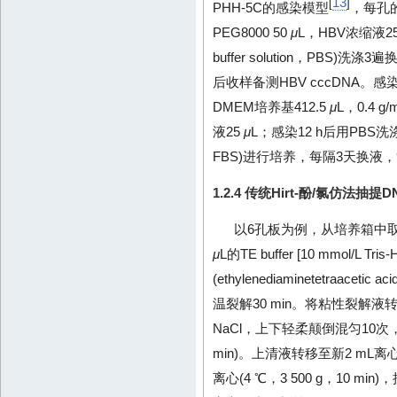
13
[
]
PHH-5C的感染模型
，每孔的感
PEG8000 50
μ
L，HBV浓缩液2
buffer solution，PBS
后收样备测HBV cccDNA。感
DMEM培养基412.5
μ
L，0.4 g/
液25
μ
L；感染12 h后用PBS
FBS)进行培养，每隔3天换液，9
1.2.4 传统Hirt-酚/氯仿法抽提D
以6孔板为例，从培养箱中取
μ
L的TE buffer [10 mmol/L Tr
(ethylenediaminetetraacetic 
温裂解30 min。将粘性裂解液转
NaCl，上下轻柔颠倒混匀10次，4 
min)。上清液转移至新2 m
离心(4 ℃，3 500 g，10 