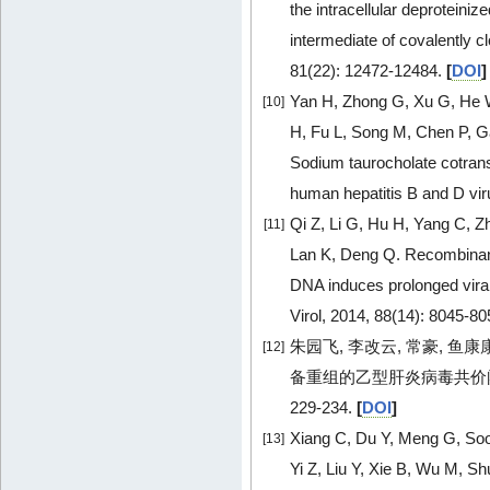
the intracellular deproteiniz
intermediate of covalently c
81(22): 12472-12484.
[
DOI
]
Yan H, Zhong G, Xu G, He W
[10]
H, Fu L, Song M, Chen P, Ga
Sodium taurocholate cotransp
human hepatitis B and D viru
Qi Z, Li G, Hu H, Yang C, Z
[11]
Lan K, Deng Q. Recombinant 
DNA induces prolonged vira
Virol, 2014, 88(14): 8045-8
朱园飞, 李改云, 常豪, 鱼
[12]
备重组的乙型肝炎病毒共价闭合环状D
229-234.
[
DOI
]
Xiang C, Du Y, Meng G, Soo
[13]
Yi Z, Liu Y, Xie B, Wu M, Sh