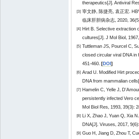
therapeutics[J]. Antiviral R
宰文静, 陈捷亮, 袁正宏. H
[3]
临床肝胆病杂志, 2020, 36(5):
Hirt B. Selective extractio
[4]
cultures[J]. J Mol Biol, 196
Tuttleman JS, Pourcel C, Su
[5]
closed circular viral DNA in 
451-460.
[
DOI
]
Arad U. Modified Hirt proced
[6]
DNA from mammalian cells[J
Hamelin C, Yelle J, D'Amo
[7]
persistently infected Vero c
Mol Biol Res, 1993, 39(3): 
Li X, Zhao J, Yuan Q, Xia N.
[8]
DNA[J]. Viruses, 2017, 9(6)
Guo H, Jiang D, Zhou T, Cuc
[9]