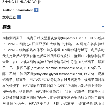
ZHANG Li, HUANG Weijin
+
Author information
+
文章历史
摘要
为检测钙离子、镁离子对戊型肝炎病毒(hepatitis E virus，HEV)感染
PLC/PRF/5细胞(人肝癌亚历山大细胞)的影响，本研究在各实验组
PLC/PRF/5细胞的培养体系中加入等量HEV毒种进行孵育，利用实时
荧光定量反转录聚合酶链反应以及酶联免疫法，监测HEV核酸和抗原
含量；在HEV感染细胞实验组的维持培养液中分别加入钙离子、镁离
子、乙二胺四乙酸(ethylene diamine tetraacetic acid, EDTA)和乙二
醇二乙醚二胺四乙酸(ethylene glycol tetraacetic acid, EGTA)，观察
钙离子、镁离子、EDTA和EGTA分别存在以及钙离子、镁离子同时存
在的情况下，HEV感染后不同时间PLC/PRF/5细胞内及培养上清液中
HEV含量。结果显示，HEV接种细胞后1～24 h，钙离子、镁离子的加
入能够促进病毒与细胞的结合，而金属离子鏊合剂的加入抑制了病毒
与细胞的结合。HEV感染后2～5周，钙离子、镁离子均能增加