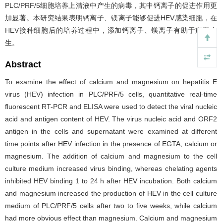
PLC/PRF/5细胞培养上清液中产生的病毒，其中钙离子的促进作用更
加显著。本研究结果表明钙离子、镁离子能够促进HEV感染细胞，在
HEV接种细胞后的培养过程中，添加钙离子、镁离子有助于病毒产
生。
Abstract
To examine the effect of calcium and magnesium on hepatitis E
virus (HEV) infection in PLC/PRF/5 cells, quantitative real-time
fluorescent RT-PCR and ELISA were used to detect the viral nucleic
acid and antigen content of HEV. The virus nucleic acid and ORF2
antigen in the cells and supernatant were examined at different
time points after HEV infection in the presence of EGTA, calcium or
magnesium. The addition of calcium and magnesium to the cell
culture medium increased virus binding, whereas chelating agents
inhibited HEV binding 1 to 24 h after HEV incubation. Both calcium
and magnesium increased the production of HEV in the cell culture
medium of PLC/PRF/5 cells after two to five weeks, while calcium
had more obvious effect than magnesium. Calcium and magnesium