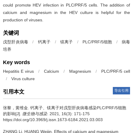
could promote HEV infection in PLC/PRF/5 cells. The addition of
calcium and magnesium in the HEV culture is helpful for the
production of viruses.
关键词
戊型肝炎病毒
/
钙离子
/
镁离子
/
PLC/PRF/5细胞
/
病毒
培养
Key words
Hepatitis E virus
/
Calcium
/
Magnesium
/
PLC/PRF/5 cell
/
Virus culture
导出引用
引用本文
张黎，黄维金.
钙离子、镁离子对戊型肝炎病毒感染PLC/PRF/5细胞
的影响[J].
微生物与感染
. 2021, 16(3): 171-175
https://doi.org/10.3969/j.issn.1673-6184.2021.03.003
ZHANG Li, HUANG Weijin.
Effects of calcium and magnesium