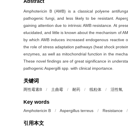
Abstract
Amphotericin B (AMB) is a classical polyene antifunga
pathogenic fungi, and less likely to be resistant. Asperg
gaining attention due to intrinsic AMB resistance. At pre
elucidated, and little is known about the mechanism of A
by which AMB induces increased endogenous reactive oxy
the role of stress adaptation pathways (heat shock protei
enzymes, as well as mitochondrial function in the mechan
These novel findings are of great significance in unders
pathogenic Aspergilli spp. with clinical importance.
关键词
两性霉素B
/
土曲霉
/
耐药
/
线粒体
/
活性氧
Key words
Amphotericin B
/
Aspergillus terreus
/
Resistance
/
引用本文