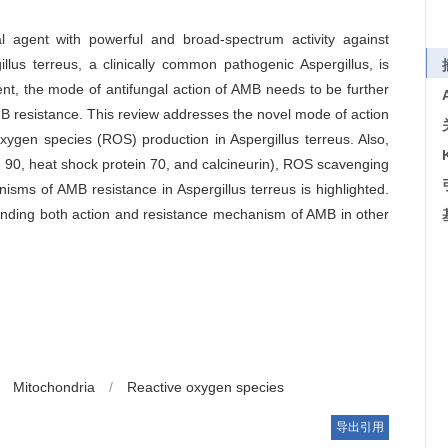
l agent with powerful and broad-spectrum activity against
illus terreus, a clinically common pathogenic Aspergillus, is
sent, the mode of antifungal action of AMB needs to be further
MB resistance. This review addresses the novel mode of action
gen species (ROS) production in Aspergillus terreus. Also,
n 90, heat shock protein 70, and calcineurin), ROS scavenging
isms of AMB resistance in Aspergillus terreus is highlighted.
tanding both action and resistance mechanism of AMB in other
Mitochondria
/
Reactive oxygen species
导出引用