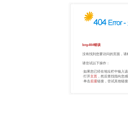
http404错误
没有找到您要访问的页面，请检
请尝试以下操作：
·如果您已经在地址栏中输入
·打开
主页
，然后查找指向您感
·单击
后退
链接，尝试其他链接