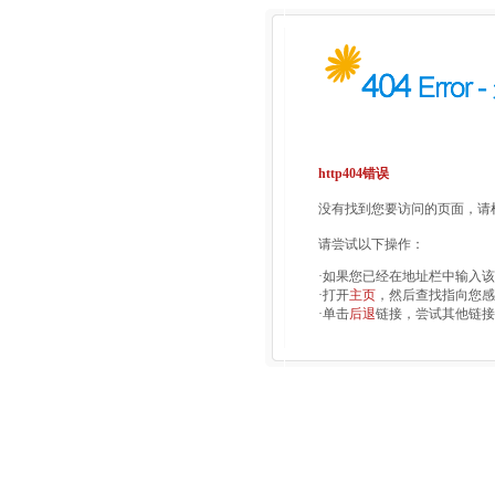
http404错误
没有找到您要访问的页面，请检
请尝试以下操作：
·如果您已经在地址栏中输入
·打开
主页
，然后查找指向您感
·单击
后退
链接，尝试其他链接