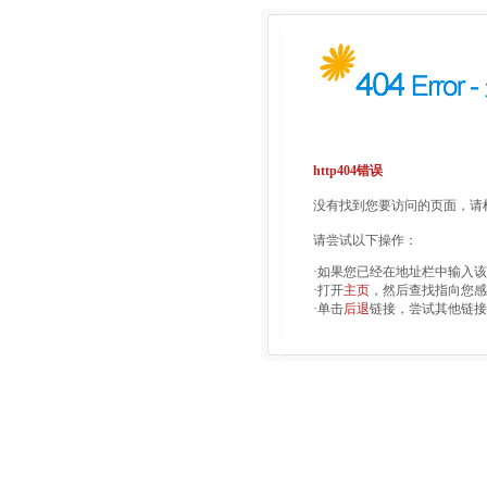
http404错误
没有找到您要访问的页面，请检
请尝试以下操作：
·如果您已经在地址栏中输入
·打开
主页
，然后查找指向您感
·单击
后退
链接，尝试其他链接