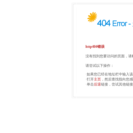
http404错误
没有找到您要访问的页面，请检
请尝试以下操作：
·如果您已经在地址栏中输入
·打开
主页
，然后查找指向您感
·单击
后退
链接，尝试其他链接