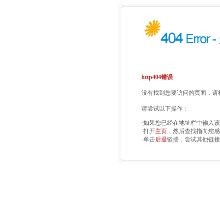
http404错误
没有找到您要访问的页面，请检
请尝试以下操作：
·如果您已经在地址栏中输入
·打开
主页
，然后查找指向您感
·单击
后退
链接，尝试其他链接