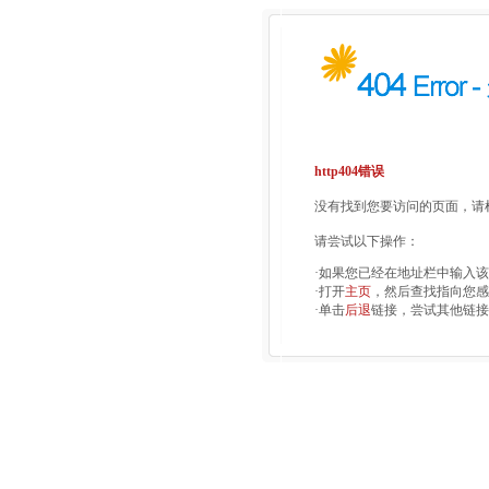
http404错误
没有找到您要访问的页面，请检
请尝试以下操作：
·如果您已经在地址栏中输入
·打开
主页
，然后查找指向您感
·单击
后退
链接，尝试其他链接