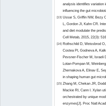
analysis identifies variation
influencing the gut microbio
Ussar S, Griffin NW, Bezy O
[13]
L, Gordon JI, Kahn CR. Inte
and diet modulate the predi
Cell Metab, 2015, 22(3): 51
Rothschild D, Weissbrod O, 
[14]
Costea PI, Godneva A, Kalka
Pevsner-Fischer M, Israeli 
Lotan-Pompan M, Weinberge
Zhernakova A, Elinav E, Se
in shaping human gut microb
Zhang M, Chekan JR, Dodd D
[15]
Mackie RI, Cann I. Xylan ut
orchestrated by unique modu
enzymes[J]. Proc Natl Aca