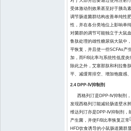
对于大部分想要通过使用注射疗
受体激动剂效果甚至好于胰岛
调节肠道菌群结构改善单纯性肥
性，并在各分类地位上影响单
对菌群的调节可能独立于大鼠
鲁肽处理的雄性糖尿病大鼠中，厚
平恢复，并且使一些SCFAs
加，而F/B比率与系统性低度
除此之外，艾塞那肽和利拉鲁
平、减缓胃排空、增加饱腹感
2.4 DPP-Ⅳ抑制剂
西格列汀是DPP-Ⅳ抑制
发现西格列汀能减轻肠道壁水
维达列汀亦是DPP-Ⅳ抑制剂
[
产生菌，并使F/B比率恢复正常
HFD饮食诱导的小鼠肠道菌群显