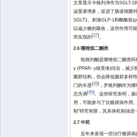
文章显示卡格列净作为SGLT-
泌显著增多，促进了肠道细菌
SGLT1、刺激GLP-1和酪酪肽(peptid
以减少糖的吸收，这些作用可能
37
[
]
而实现的
。
2.6 噻唑烷二酮类
吡格列酮是噻唑烷二酮类药
γ (PPAR- γ核受体)结合
菌群结构，但会降低菌群多样
39
[
]
门的丰度
，罗格列酮作为噻
40
[
]
态失调
。这些研究表明，肠
用，可能参与了抗糖尿病作用。
制”研究有限，其具体机制须进
2.7 中药
近年来发现一些治疗糖尿病