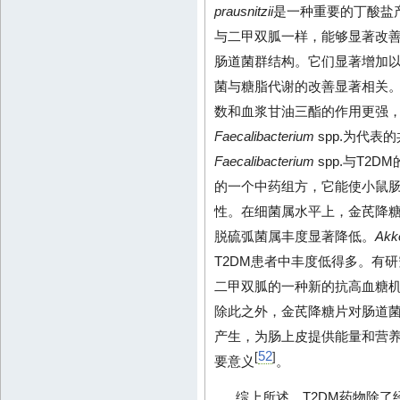
prausnitzii
是一种重要的丁酸盐
与二甲双胍一样，能够显著改善
肠道菌群结构。它们显著增加
菌与糖脂代谢的改善显著相关。
数和血浆甘油三酯的作用更强，
Faecalibacterium
spp.为代
Faecalibacterium
spp.与T2
的一个中药组方，它能使小鼠
性。在细菌属水平上，金芪降
脱硫弧菌属丰度显著降低。
Akk
T2DM患者中丰度低得多。有
二甲双胍的一种新的抗高血糖
除此之外，金芪降糖片对肠道菌
产生，为肠上皮提供能量和营
52
[
]
要意义
。
综上所述，T2DM药物除