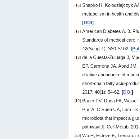
Shapiro H, Kolodziejczyk AA
[16]
metabolism in health and di
[
DOI
]
American Diabetes A. 9. Ph
[17]
Standards of medical care i
42(Suppl 1): S90-S102.
[
Pu
de la Cuesta-Zuluaga J, Mue
[18]
EP, Carmona JA, Abad JM, E
relative abundance of muci
short-chain fatty acid-produ
2017, 40(1): 54-62.
[
DOI
]
Bauer PV, Duca FA, Waise
[19]
Puri A, O'Brien CA, Lam TKT.
microbiota that impact a g
pathway[J]. Cell Metab, 201
Wu H, Esteve E, Tremaroli
[20]