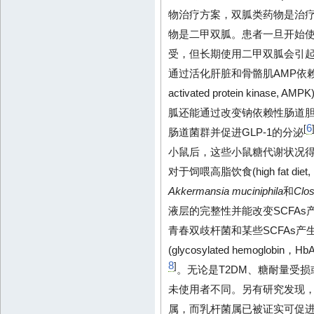
DJP
富
物治疗方案，双胍类药物是治疗
黄芩-黄连合
物是二甲双胍。患者一旦开始
调
剂
受，但长期使用二甲双胍会引起
通过活化肝脏和骨骼肌AMP依赖的蛋白激酶
薏苡附子败
富集
activated protein ki
酱散
水
胍还能通过改变钠依赖性肠道
中药复方
富
葛根芩连汤
6
[
肠道菌群并促进GLP-1的分泌
血
小鼠后，这些小鼠糖代谢状况
AMC
富
对于饲喂高脂饮食(high fat d
富
金芪降糖片
Akkermansia muciniphila
和
Clos
减
液层的完整性并能改变SCFA
青春双歧杆菌和某些SCFAs
(glycosylated hemogl
8
]
。无论是T2DM、糖耐量受
未使用者不同。另有研究发现，
属，而乳杆菌属已被证实可促进G