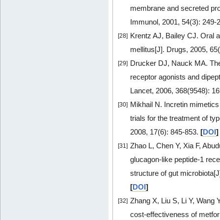
membrane and secreted prot
Immunol, 2001, 54(3): 249-
Krentz AJ, Bailey CJ. Oral an
[28]
mellitus[J]. Drugs, 2005, 65
Drucker DJ, Nauck MA. The 
[29]
receptor agonists and dipepti
Lancet, 2006, 368(9548): 1
Mikhail N. Incretin mimetics 
[30]
trials for the treatment of t
2008, 17(6): 845-853.
[
DOI
]
Zhao L, Chen Y, Xia F, Abu
[31]
glucagon-like peptide-1 rec
structure of gut microbiota[
[
DOI
]
Zhang X, Liu S, Li Y, Wang 
[32]
cost-effectiveness of metfor