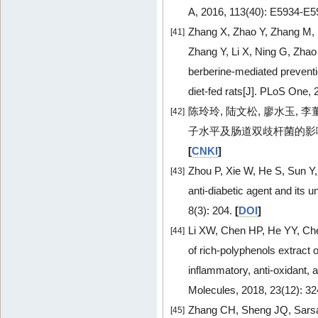
A, 2016, 113(40): E5934-E
Zhang X, Zhao Y, Zhang M, 
[41]
Zhang Y, Li X, Ning G, Zhao 
berberine-mediated preventio
diet-fed rats[J]. PLoS One, 
陈玲玲, 陆文松, 廖水玉, 
[42]
子水平及肠道双歧杆菌的影响[J]. 中
[
CNKI
]
Zhou P, Xie W, He S, Sun Y
[43]
anti-diabetic agent and its 
8(3): 204.
[
DOI
]
Li XW, Chen HP, He YY, Ch
[44]
of rich-polyphenols extract o
inflammatory, anti-oxidant, 
Molecules, 2018, 23(12): 3
Zhang CH, Sheng JQ, Sarsa
[45]