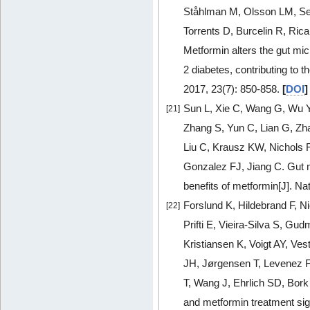
Ståhlman M, Olsson LM, Ser
Torrents D, Burcelin R, Ric
Metformin alters the gut mic
2 diabetes, contributing to t
2017, 23(7): 850-858.
[
DOI
]
Sun L, Xie C, Wang G, Wu Y
[21]
Zhang S, Yun C, Lian G, Zh
Liu C, Krausz KW, Nichols 
Gonzalez FJ, Jiang C. Gut m
benefits of metformin[J]. N
Forslund K, Hildebrand F, N
[22]
Prifti E, Vieira-Silva S, 
Kristiansen K, Voigt AY, Ve
JH, Jørgensen T, Levenez F
T, Wang J, Ehrlich SD, Bork
and metformin treatment sig