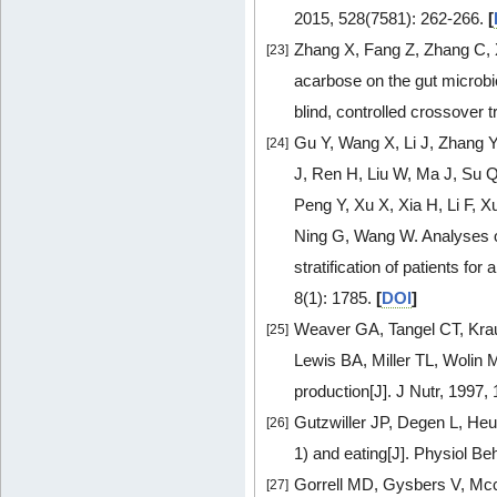
2015, 528(7581): 262-266.
[
Zhang X, Fang Z, Zhang C, Xi
[23]
acarbose on the gut microbio
blind, controlled crossover t
Gu Y, Wang X, Li J, Zhang 
[24]
J, Ren H, Liu W, Ma J, Su 
Peng Y, Xu X, Xia H, Li F, 
Ning G, Wang W. Analyses of
stratification of patients fo
8(1): 1785.
[
DOI
]
Weaver GA, Tangel CT, Krau
[25]
Lewis BA, Miller TL, Wolin
production[J]. J Nutr, 1997,
Gutzwiller JP, Degen L, Heu
[26]
1) and eating[J]. Physiol Be
Gorrell MD, Gysbers V, Mcc
[27]