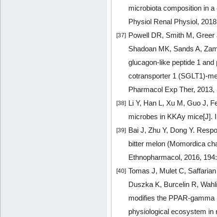
microbiota composition in 
Physiol Renal Physiol, 2018
Powell DR, Smith M, Greer 
[37]
Shadoan MK, Sands A, Zam
glucagon-like peptide 1 and
cotransporter 1 (SGLT1)-medi
Pharmacol Exp Ther, 2013, 
Li Y, Han L, Xu M, Guo J, 
[38]
microbes in KKAy mice[J]. I
Bai J, Zhu Y, Dong Y. Respo
[39]
bitter melon (Momordica chara
Ethnopharmacol, 2016, 194
Tomas J, Mulet C, Saffarian
[40]
Duszka K, Burcelin R, Wahli
modifies the PPAR-gamma pa
physiological ecosystem in 