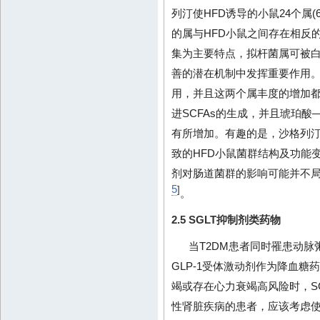
列汀使HFD诱导的小鼠24个属(
的属与HFD小鼠之间存在相反的
集为主要特点，拟杆菌属可被
善的潜在机制中发挥重要作用。
用，并且这两个属丰度的增加
进SCFAs的生成，并且琥珀
有所增加。有趣的是，沙格列汀
致的HFD小鼠菌群结构及功能
剂对肠道菌群的影响可能并不
5
]
。
2.5 SGLT抑制剂类药物
当T2DM患者同时罹患动脉
GLP-1受体激动剂作为降血
竭或存在心力衰竭高风险时，S
性肾脏疾病的患者，应该考虑使用S