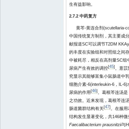
生有益影响。
2.7.2 中药复方
黄芩-黄连合剂(scutellaria-
中国传统复方制剂，其主要成
献报道SC可以调节T2DM K
的丰度在实验组和对照组之间
中被耗尽，相反在高剂量SC组
45
[
]
尿病产生有效的调控
。薏苡
究显示其能够富集小鼠肠道中乳
细胞介素-6(interleukin
46
[
]
尿病的作用
。葛根芩连汤是
之功效。近来发现，葛根芩连汤
47
[
]
肠道菌群结构有关
。在服用
结构发生显著变化，共146种
Faecalibacterium prausnitzii
与H