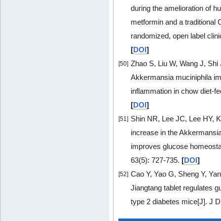
during the amelioration of h
metformin and a traditional 
randomized, open label clini
[
DOI
]
Zhao S, Liu W, Wang J, Shi 
[50]
Akkermansia muciniphila imp
inflammation in chow diet-fe
[
DOI
]
Shin NR, Lee JC, Lee HY,
[51]
increase in the Akkermansia
improves glucose homeostasi
63(5): 727-735.
[
DOI
]
Cao Y, Yao G, Sheng Y, Yan
[52]
Jiangtang tablet regulates gu
type 2 diabetes mice[J]. J 