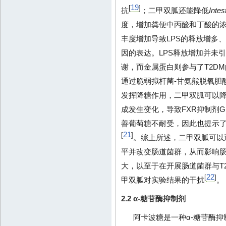
19
[
]
抗
；二甲双胍还能降低
Intes
度，增加粪便中丙酸和丁酸的
丰度增加导致LPS的释放增多、
因的表达。LPS释放增加并未引
谢，而金属蛋白则参与了T2D
通过脆弱拟杆菌-甘氨熊脱氧胆酸(glyco
发挥降糖作用，二甲双胍可以
成发生变化，导致FXR抑制剂G
善葡萄糖不耐受，因此也提示了G
21
[
]
。综上所述，二甲双胍可以通
平并改变肠道菌群，从而影响
大，以至于在开展肠道菌群与T
22
[
]
甲双胍对实验结果的干扰
。
2.2 α-糖苷酶抑制剂
阿卡波糖是一种α-糖苷酶