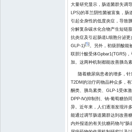
大量研究显示，肠道菌群失调导致肠道中
LPS)的革兰阴性菌被富集，肠
引起全身性的低度炎症，导致
分解复杂碳水化合物产生短链脂肪酸(shor
抗炎症及引起肠道L细胞分泌更多的胰高血糖
5
[
]
GLP-1)
。另外，初级胆酸能
联胆汁酸受体Gpbar1(TGR5
加。这两种机制都能改善胰岛
随着糖尿病患者的增多，针
T2DM的治疗药物品种众多，
酮类、胰岛素类、GLP-1受体激动剂、二
DPP-Ⅳ)抑制剂、钠-葡萄糖协
异。近年来，人们逐渐发现许
能通过调节肠道菌群达到改善
内外报道的有关抗糖药物与“肠
尿病药物的作用机制研究以及