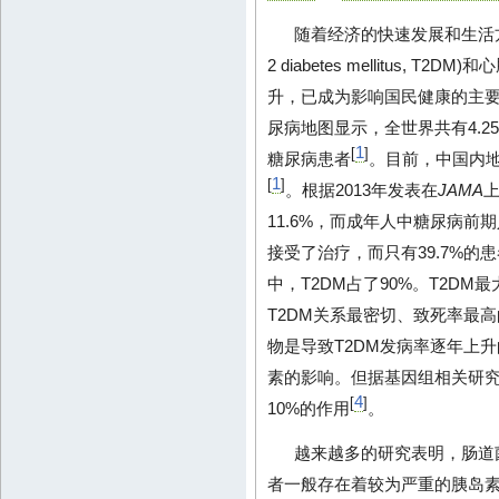
随着经济的快速发展和生活方
2 diabetes mellitus
升，已成为影响国民健康的主要
尿病地图显示，全世界共有4.25
1
[
]
糖尿病患者
。目前，中国内地
1
[
]
。根据2013年发表在
JAMA
11.6%，而成年人中糖尿病前期
接受了治疗，而只有39.7%的
中，T2DM占了90%。T2D
T2DM关系最密切、致死率最
物是导致T2DM发病率逐年上
素的影响。但据基因组相关研究
4
[
]
10%的作用
。
越来越多的研究表明，肠道菌
者一般存在着较为严重的胰岛