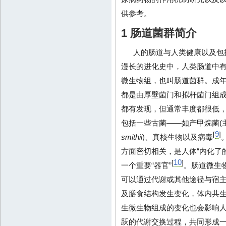
供参考。
1 肠道菌群简介
人的肠道与人类健康以及包
漫长的进化史中，人类肠道中
微生物组，也叫肠道菌群。成年
都是由厚壁菌门和拟杆菌门组
都有发现，但通常丰度都很低
包括一些古菌——如产甲烷菌(
9
[
]
smithii
)、真核生物以及病毒
方面密切相关，是人体“内化了
10
[
]
一个重要“器官”
。肠道微生
可以通过代谢或其他途径与宿主
及膳食结构发生变化，体内共
生微生物组成的变化也会影响
跃的代谢交换过程，共同形成