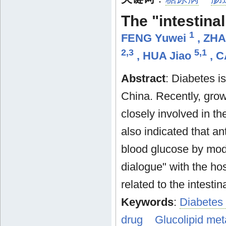
The "intestina
1
FENG Yuwei
,
ZHA
2,3
5,1
,
HUA Jiao
,
C
Abstract
: Diabetes i
China. Recently, grow
closely involved in t
also indicated that an
blood glucose by modu
dialogue" with the ho
related to the intesti
Keywords
:
Diabetes 
drug
Glucolipid me