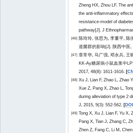
Zheng HX, Zhou LF. The anti-
the anti-inflammatory effects
resistance-model of diabetes 
pathway[J]. J Ethnopharmac
陈玲玲, 张思为, 李董平,
[46]
道菌群的影响[J]. 陕西中医, 2018
章常华, 马广强, 邓永兵, 王
[47]
KK-Ay糖尿病小鼠血浆中LPS
2017, 48(8): 1611-1616.
[
CN
Xu J, Lian F, Zhao L, Zhao
[48]
Xue Z, Pang X, Zhao L, Tong
during alleviation of type 2
J, 2015, 9(3): 552-562.
[
DOI
Tong X, Xu J, Lian F, Yu X,
[49]
Pang X, Tian J, Zhang C, Z
Zhen Z, Fang C, Li M, Chen L