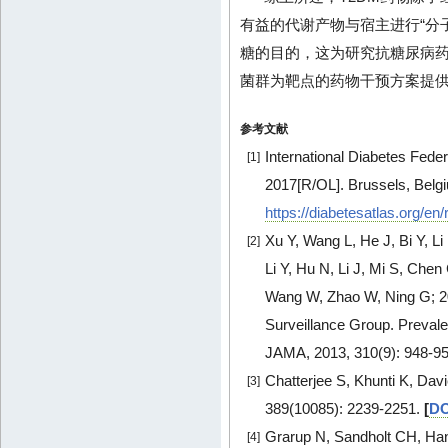
有益的代谢产物与宿主进行“分
糖的目的，这为研究抗糖尿病
菌群为靶点的药物干预方案提
参考文献
International Diabetes Feder
[1]
2017[R/OL]. Brussels, Belgi
https://diabetesatlas.org/en
Xu Y, Wang L, He J, Bi Y, L
[2]
Li Y, Hu N, Li J, Mi S, Chen
Wang W, Zhao W, Ning G; 
Surveillance Group. Prevalen
JAMA, 2013, 310(9): 948-9
Chatterjee S, Khunti K, Dav
[3]
389(10085): 2239-2251.
[
DO
Grarup N, Sandholt CH, Hans
[4]