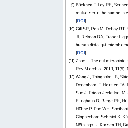
Bäckhed F, Ley RE, Sonnenb
[9]
mutualism in the human inte
[
DOI
]
Gill SR, Pop M, Deboy RT,
[10]
JI, Relman DA, Fraser-Ligg
human distal gut microbiome
[
DOI
]
Zhao L. The gut microbiota a
[11]
Rev Microbiol, 2013, 11(9):
Wang J, Thingholm LB, Ski
[12]
Degenhardt F, Heinsen FA,
Sun J, Pricop-Jeckstadt M,
Ellinghaus D, Berge RK, H
Hübbe P, Pan WH, Sheibani-
Cloppenborg-Schmidt K, Kün
Nöthlings U, Karlsen TH, B