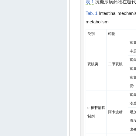
表 1
抗糖尿病药物在糖代
Tab. 1
Intestinal mechanis
metabolism
类别
药物
富
丰
富
双胍类
二甲双胍
富
富
便
富
浓
α-糖苷酶抑
阿卡波糖
增
制剂
浓
改