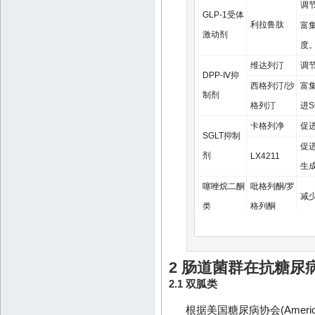
调
GLP-1受体
利拉鲁肽
富
激动剂
度
维达列汀
调
DPP-Ⅳ抑
西格列汀/沙
富
制剂
格列汀
进S
卡格列净
促
SGLT抑制
促
剂
LX4211
生成
噻唑烷二酮
吡格列酮/罗
减
类
格列酮
黄连素(小檗
富
碱)
2 肠道菌群在抗糖尿
人参皂苷
中药单味药
调
2.1 双胍类
Rb1
调
根据美国糖尿病协会(American 