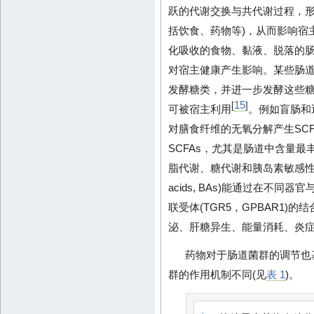
跃的代谢交换与共代谢过程，形
括饮食、药物等)，从而影响宿
化吸收的食物、黏液、脱落的
对宿主健康产生影响。某些肠
发酵糖类，并进一步发酵这些
15
[
]
可被宿主利用
。例如盲肠和
对膳食纤维的无氧分解产生SCFA
SCFAs，尤其是肠道中含量最
脂代谢、糖代谢和胰岛素敏感性产
acids, BAs)能通过在不同器
联受体(TGR5，GPBAR1
泌、肝糖异生、能量消耗、炎
药物对于肠道菌群的调节也
群的作用机制不同(见
表 1
)。