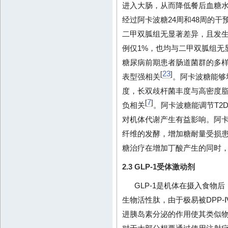
进入大肠，从而降低餐后血糖水
经过阿卡波糖24周和48周的干预，
二甲双胍组无显著差异，且发生
例仅1%，也均与二甲双胍组无
糖尿病前期患者肠道菌群的多
23
[
]
表型强相关
。阿卡波糖能够
度，长双歧杆菌丰度与高密度脂
7
[
]
负相关
。阿卡波糖能调节T2
对机体代谢产生有益影响。阿
纤维的发酵，增加糖耐量受损
糖治疗在增加丁酸产生的同时
2.3 GLP-1受体激动剂
GLP-1是机体在摄入食物
生物活性肽，由于极易被DPP
进胰岛素分泌的作用使其类似物