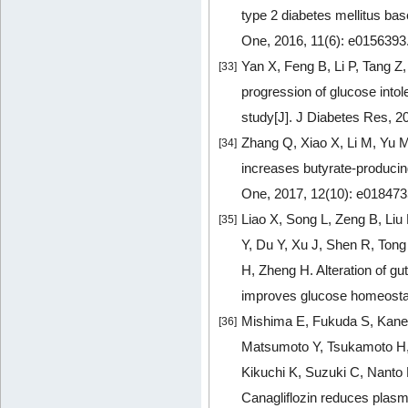
type 2 diabetes mellitus b
One, 2016, 11(6): e0156393
Yan X, Feng B, Li P, Tang Z,
[33]
progression of glucose intole
study[J]. J Diabetes Res, 
Zhang Q, Xiao X, Li M, Yu M
[34]
increases butyrate-producing
One, 2017, 12(10): e01847
Liao X, Song L, Zeng B, Li
[35]
Y, Du Y, Xu J, Shen R, Tong
H, Zheng H. Alteration of g
improves glucose homeostas
Mishima E, Fukuda S, Kanem
[36]
Matsumoto Y, Tsukamoto H,
Kikuchi K, Suzuki C, Nanto F
Canagliflozin reduces plasma