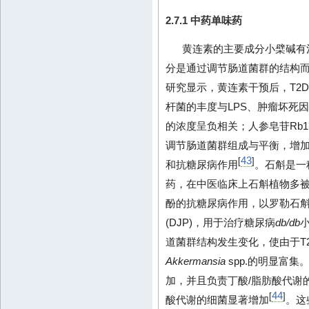
2.7.1 中药单味药
黄连素的主要成分小檗碱有
分是通过调节肠道菌群的结构
研究显示，黄连素干预后，T2
杆菌的丰度与LPS、肿瘤坏死因子-α(tum
的浓度呈负相关；人参皂苷Rb1(gi
调节肠道菌群组成与平衡，增加
43
[
]
和抗糖尿病作用
。石斛是一
药，在中医临床上石斛植物多被
酚的抗糖尿病作用，以罗勒石
(DJP)，用于治疗糖尿病
db/db
道菌群结构发生变化，使由于T2
Akkermansia
spp.的明显富集
加，并且负责丁酸/脂肪酸代谢
44
[
]
酸代谢的细菌显著增加
。这