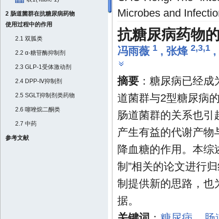
Microbes and Infectio
2 肠道菌群在抗糖尿病药物
使用过程中的作用
抗糖尿病药物的
2.1 双胍类
1
2,3,1
冯雨薇
,
张烽
,
2.2 α-糖苷酶抑制剂
2.3 GLP-1受体激动剂
摘要
：糖尿病已经成
2.4 DPP-Ⅳ抑制剂
2.5 SGLT抑制剂类药物
道菌群与2型糖尿病
2.6 噻唑烷二酮类
肠道菌群的关系也引
2.7 中药
产生有益的代谢产物
参考文献
降血糖的作用。本综
制”相关的论文进行
制提供新的思路，也
据。
关键词
：
糖尿病
肠