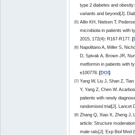
type 2 diabetes and obesity
variants and beyond[J]. Dia
Allin KH, Nielsen T, Peder
[5]
microbiota in patients with t
2015, 172(4): R167-R177.
[
Napolitano A, Miller S, Nic
[6]
D, Spivak A, Brown JR, Nu
metformin in patients with t
e100778.
[
DOI
]
Yang W, Liu J, Shan Z, Tian 
[7]
Y, Yang Z, Chen W. Acarbose
patients with newly diagnose
randomised trial[J]. Lancet 
Zhang Q, Xiao X, Zheng J, 
[8]
article: Structure moderation 
male rats[J]. Exp Biol Med 