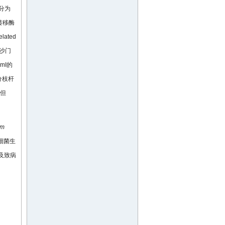
分为
转移酶
lated
寒沙门
imI的
分枝杆
但
um
细菌生
及致病