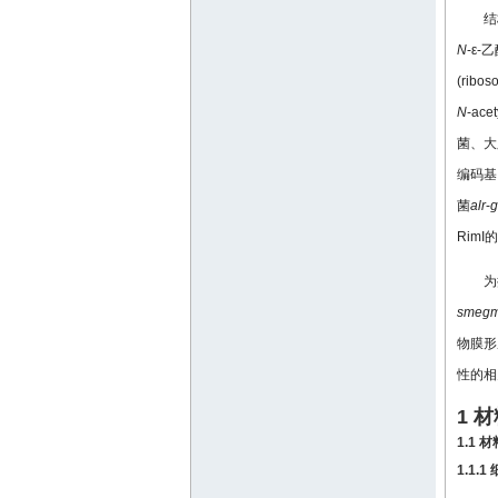
结
N
-ε
(ribo
N
-ac
菌、大
编码基
菌
alr
-
g
Rim
为
smegm
物膜形
性的相
1 
1.1 材
1.1