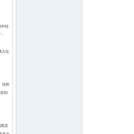
I)中结
′ -
及插入位
列。目的
含50
感受态