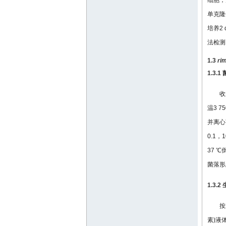
细胞，
单克隆
培养2
法检测
1.3
rim
1.3.
收
温3 7
并离心
0.1，
37 ℃
菌落形
1.3.
按
素)液