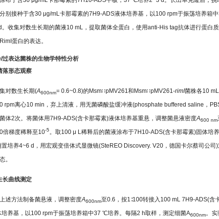
涂布于含30 μg/mL卡那霉素的7H10-ADS平板，37 ℃培养2~3 d。长出单克隆后，
分别接种于含30 μg/mL卡那霉素的7H9-ADS液体培养基，以100 rpm于振荡培养箱中3
 d。收集对数生长期的菌液10 mL，提取菌体全蛋白，使用anti-His tag抗体进行蛋白
RimI蛋白的表达。
I
过表达菌株的生物学特性分析
1 菌落形态观察
集对数生长期(
A
= 0.6~0.8)的Msm∷pMV261和Msm∷pMV261-
rimI
菌株各10 m
600nm
50 rpm离心10 min，弃上清液，用无菌磷酸盐缓冲液(phosphate buffered saline，P
菌体2次。将菌体用7H9-ADS(含卡那霉素)液体培养基重悬，调整菌悬液密度
A
600 nm
-5
10倍梯度稀释至10
。取100 μ L稀释后的菌液涂布于7H10-ADS(含卡那霉素)固体培
倒置培养4~6 d，用宏观变倍体式显微镜(SteREO Discovery. V20，德国卡尔蔡司公司
态。
2 生长曲线测定
上述方法制备菌悬液，调整密度
A
至0.6，按1∶100转接入100 mL 7H9-ADS(
600nm
体培养基，以100 rpm于振荡培养箱中37 ℃培养。每隔2 h取样，测定细菌A
。实
600nm