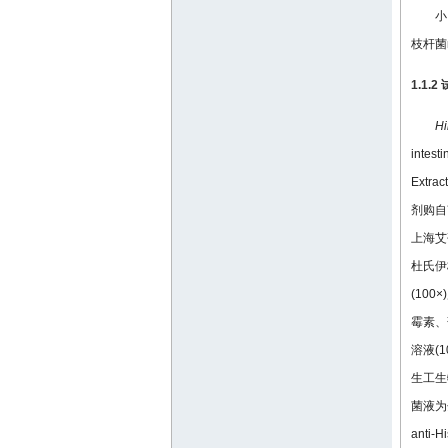
小
枝杆菌
1.1.
Hi
intes
Extr
剂购自南
上海艾研
杜氏伊格
(100
霉素、
溶液(1
生工生
菌液为分
anti