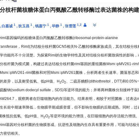
分枝杆菌核糖体蛋白丙氨酸乙酰转移酶过表达菌株的构
1
1
1
1
1,2
,
白嘉诚
,
狄玉昌
,
钱嘉宁
,
毕静
,
张雪莲
rim
I基因编码的核糖体蛋白丙氨酸乙酰转移酶(ribosomal-protein-alanine
yltransferase，RimI)为结核分枝杆菌GCN5相关N-乙酰转移酶家族成员，其在结核分
学功能尚不十分清楚。为探索RimI的生物学特性及其对结核分枝杆菌致病性的影响，
分枝杆菌为模式菌，构建过表达结核分枝杆菌
rimI
基因的重组菌株Msm∷pMV261-
rimI
sm∷pMV261-
rimI
菌株和对照Msm∷pMV261菌株，分析两者生长速率、菌落形态
的差异，以及耐受低氧、低pH值、H
O
、二硫苏糖醇(dithiothreitol，DTT)和0.05
2
2
酸钠(sodium dodecyl sulfate，SDS)等逆环境的能力；并将两种菌株分别接种于
AW264.7，观察两者在巨噬细胞内的存活能力。结果表明，相较于对照菌株，过表达
r
生长前中期速率降低，生物膜早期成膜变缓，但不影响生物膜的后期成熟。同时，过
菌株抵抗低氧、低pH值、H
O
等逆环境的能力增强，在巨噬细胞内的存活能力增强
2
2
rimI
基因对分枝杆菌的生物膜形成、抗逆性及细胞内生存具有重要作用，可能与结核
力密切相关。