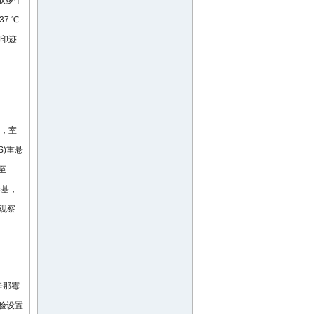
挑取多个
7 ℃
质印迹
L，室
BS)重悬
至
养基，
)观察
含卡那霉
验设置