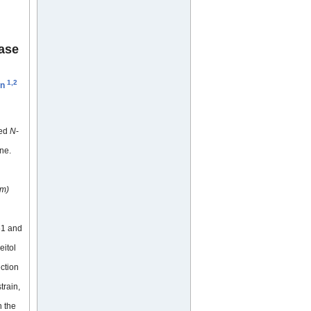
rase
1,2
an
ted
N
-
ne.
sm)
61 and
eitol
ection
rain,
n the