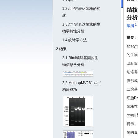
1.2
rimI
过表达菌株的构
结核
建
分析
1.3
rimI
过表达菌株的生
1
陈润
物学特性分析
摘要
：
1.4 统计学方法
acet
2 结果
的生物
2.1 RimI编码基因的生
以耻垢
物信息学分析
别培养M
膜形成
2.2 Msm∷pMV261-
rimI
二烷基硫
构建成功
细胞R
菌株在
rimI
的
提示，
菌的毒