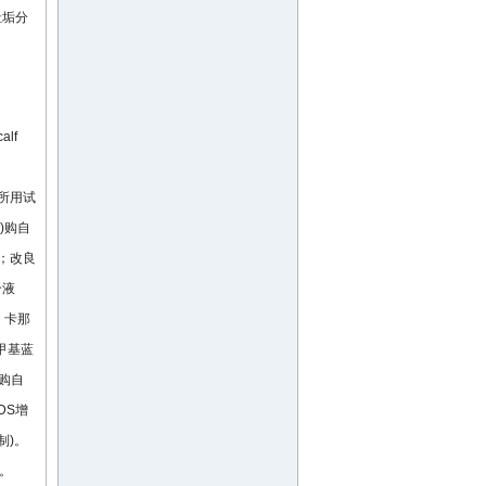
耻垢分
alf
扩增所用试
V)购自
司；改良
合液
司；卡那
甲基蓝
剂购自
DS增
制)。
司。