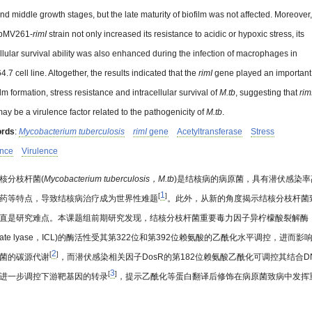
nd middle growth stages, but the late maturity of biofilm was not affected. Moreover,
pMV261-
rimI
strain not only increased its resistance to acidic or hypoxic stress, its
ellular survival ability was also enhanced during the infection of macrophages in
7 cell line. Altogether, the results indicated that the
rimI
gene played an important
ilm formation, stress resistance and intracellular survival of
M.tb
, suggesting that
rim
ay be a virulence factor related to the pathogenicity of
M.tb
.
rds
:
Mycobacterium tuberculosis
rimI
gene
Acetyltransferase
Stress
ance
Virulence
核分枝杆菌(
Mycobacterium tuberculosis，M.tb
)是结核病的病原菌，具有潜伏感染率
1
[
]
药等特点，导致结核病治疗成为世界性难题
。此外，从新的角度揭示结核分枝杆菌
直是研究难点。本课题组前期研究发现，结核分枝杆菌重要毒力因子异柠檬酸裂解酶
citrate lyase，ICL)的酶活性受其第322位和第392位赖氨酸的乙酰化水平调控，进而影
2
[
]
菌的碳源代谢
，而潜伏感染相关因子DosR的第182位赖氨酸乙酰化可调控其结合D
3
[
]
进一步调控下游靶基因的转录
，提示乙酰化等蛋白翻译后修饰在病原菌致病中发挥