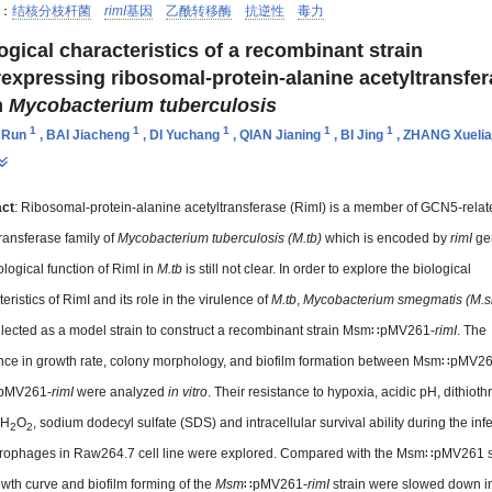
：
结核分枝杆菌
rimI
基因
乙酰转移酶
抗逆性
毒力
ogical characteristics of a recombinant strain
expressing ribosomal-protein-alanine acetyltransfe
m
Mycobacterium tuberculosis
1
1
1
1
1
 Run
,
BAI Jiacheng
,
DI Yuchang
,
QIAN Jianing
,
BI Jing
,
ZHANG Xueli
act
: Ribosomal-protein-alanine acetyltransferase (RimI) is a member of GCN5-rela
transferase family of
Mycobacterium tuberculosis (M.tb)
which is encoded by
rimI
ge
ological function of RimI in
M.tb
is still not clear. In order to explore the biological
eristics of RimI and its role in the virulence of
M.tb
,
Mycobacterium smegmatis (M.
lected as a model strain to construct a recombinant strain Msm∷pMV261-
rimI
. The
ence in growth rate, colony morphology, and biofilm formation between Msm∷pMV2
pMV261-
rimI
were analyzed
in vitro
. Their resistance to hypoxia, acidic pH, dithiothr
 H
O
, sodium dodecyl sulfate (SDS) and intracellular survival ability during the inf
2
2
rophages in Raw264.7 cell line were explored. Compared with the Msm∷pMV261 st
owth curve and biofilm forming of the
Msm
∷pMV261-
rimI
strain were slowed down i