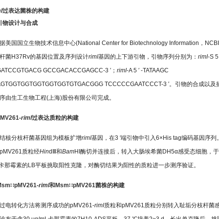
I
过表达菌株的构建
1 引物设计与合成
据美国国立生物技术信息中心(National Center for Biotechnology Information，NCB
杆菌H37Rv的基因位置及序列设计
rimI
基因的上下游引物，引物序列分别为：
rimI
-S 5 
GATCCGTGACG GCCGACACCGAGCC-3 ′；
rimI
-A 5 ′ -TATAAGC
AGTGGTGGTGGTGGTGGTGTGACGGG TCCCCCGAATCCCT-3 ′。引物的合成以
序由生工生物工程(上海)股份有限公司完成。
pMV261-
rimI
过表达质粒的构建
结核分枝杆菌基因组为模板扩增
rimI
基因，在3 ′端引物中引入6×His tag编码基因序
pMV261质粒经
Hin
dⅢ和
Bam
HI酶切并连接后，转入大肠埃希菌DH5α感受态细胞，于
mL卡那霉素的LB平板挑取阳性克隆，对酶切结果为阳性的质粒进一步测序验证。
 Msm∷pMV261-
rimI
和Msm∷pMV261菌株的构建
过电转化方法将测序成功的pMV261-
rimI
质粒和pMV261质粒分别转入耻垢分枝杆菌