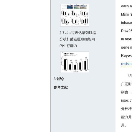
early a
Msm∷
intrac
Raw264.
2.7
rimI
过表达增强耻垢
in biof
分枝杆菌在巨噬细胞内
的生存能力
gene m
Keywo
resist
结
3 讨论
广泛耐
参考文献
制也一
(iso
分枝杆
能力并
用。