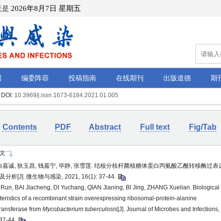
 DOI:
10.3969/j.issn.1673-6184.2021.01.005
Contents
PDF
Abstract
Full text
Fig/Tab
文
 白嘉诚, 狄玉昌, 钱嘉宁, 毕静, 张雪莲. 结核分枝杆菌核糖体蛋白丙氨酸乙酰转移酶过
析[J]. 微生物与感染, 2021, 16(1): 37-44.
un, BAI Jiacheng, DI Yuchang, QIAN Jianing, BI Jing, ZHANG Xuelian. Biological
teristics of a recombinant strain overexpressing ribosomal-protein-alanine
transferase from
Mycobacterium tuberculosis
[J]. Journal of Microbes and Infections,
 37-44.