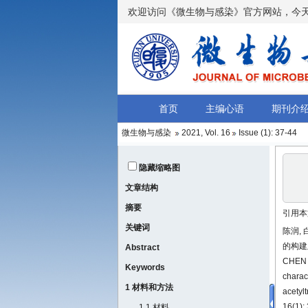
微生物与感染
2021, Vol. 16
Issue (1)
: 37-44
隐藏缩略图
文章结构
摘要
引用本
关键词
陈润,
的构建及分
Abstract
CHEN R
Keywords
charac
1 材料和方法
acetyl
16(1):
1.1 材料