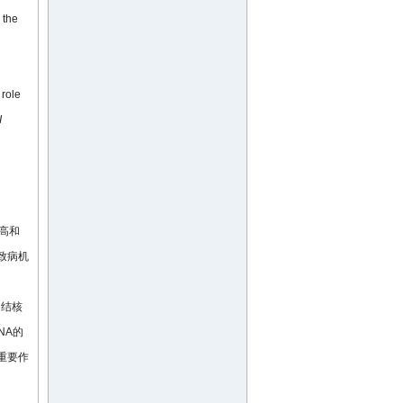
 the
 role
I
高和
致病机
响结核
NA的
重要作