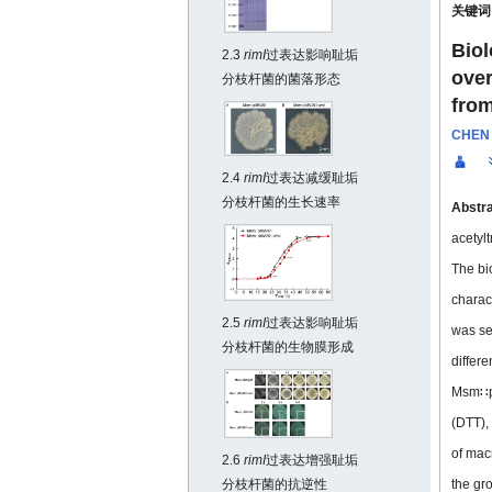
关键词
Biol
2.3
rimI
过表达影响耻垢
over
分枝杆菌的菌落形态
fro
CHEN
2.4
rimI
过表达减缓耻垢
分枝杆菌的生长速率
Abstr
acetyl
The bi
charact
2.5
rimI
过表达影响耻垢
was se
分枝杆菌的生物膜形成
differ
Msm∷
(DTT),
of mac
2.6
rimI
过表达增强耻垢
分枝杆菌的抗逆性
the gr