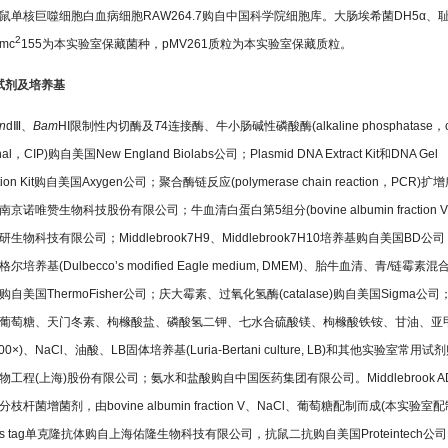
鼠单核巨噬细胞白血病细胞RAW264.7购自中国科学院细胞库。大肠埃希菌DH5α、
2
mc
155为本实验室保藏菌种，pMV261质粒为本实验室保藏质粒。
2 试剂及培养基
n
dⅢ、
Bam
HI限制性内切酶及
T
4连接酶、牛小肠碱性磷酸酶(alkaline phosphatase，c
tinal，CIP)购自美国New England Biolabs公司；Plasmid DNA Extract Kit和DNA Gel
action Kit购自美国Axygen公司；聚合酶链反应(polymerase chain reaction，PCR)
京诺唯赞生物科技股份有限公司；牛血清白蛋白第5组分(bovine albumin fraction 
生物科技有限公司；Middlebrook7H9、Middlebrook7H10培养基购自美国BD公
尔培养基(Dulbecco’s modified Eagle medium, DMEM)、胎牛血清、青/链霉素混
×)购自美国ThermoFisher公司；庆大霉素、过氧化氢酶(catalase)购自美国Sigma公
葡萄糖、天门冬素、枸橼酸盐、磷酸氢二钾、七水合硫酸镁、枸橼酸铁铵、甘油、亚
00×)、NaCl、油酸、LB固体培养基(Luria-Bertani culture, LB)和其他实验室常用试
物工程(上海)股份有限公司；氨水和盐酸购自中国医药集团有限公司。Middlebrook A
枝杆菌增菌剂，由bovine albumin fraction V、NaCl、葡萄糖配制而成(本实验室配
-His tag单克隆抗体购自上海佑隆生物科技有限公司，抗鼠二抗购自美国Proteintech公