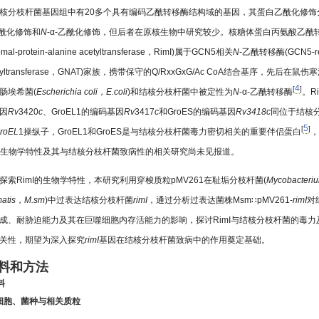
核分枝杆菌基因组中有20多个具有编码乙酰转移酶结构域的基因，其蛋白乙酰化修饰
-乙酰化修饰和
N
-α-乙酰化修饰，但后者在原核生物中研究较少。核糖体蛋白丙氨酸乙酰
somal-protein-alanine acetyltransferase，RimI)属于GCN5相关
N
-乙酰转移酶(GCN5-re
etyltransferase，GNAT)家族，携带保守的Q/RxxGxG/Ac CoA结合基序，先后在鼠伤
4
[
]
肠埃希菌(
Escherichia coli，E.coli
)和结核分枝杆菌中被定性为
N
-α-乙酰转移酶
。R
因
Rv
3420
c
、GroEL1的编码基因
Rv
3417
c
和GroES的编码基因
Rv3418
c
同位于结核
5
[
]
roEL
1操纵子，GroEL1和GroES是与结核分枝杆菌毒力密切相关的重要伴侣蛋白
，
I的生物学特性及其与结核分枝杆菌致病性的相关研究尚未见报道。
探索RimI的生物学特性，本研究利用穿梭质粒pMV261在耻垢分枝杆菌(
Mycobacteri
atis，M.sm
)中过表达结核分枝杆菌
rimI
，通过分析过表达菌株Msm∷pMV261-
rimI
对
成、耐胁迫能力及其在巨噬细胞内存活能力的影响，探讨RimI与结核分枝杆菌的毒力
关性，期望为深入探究
rimI
基因在结核分枝杆菌致病中的作用奠定基础。
材料和方法
料
.1 细胞、菌种与相关质粒