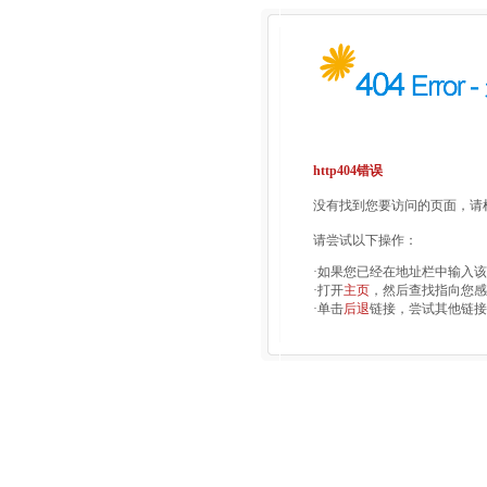
http404错误
没有找到您要访问的页面，请检
请尝试以下操作：
·如果您已经在地址栏中输入
·打开
主页
，然后查找指向您感
·单击
后退
链接，尝试其他链接