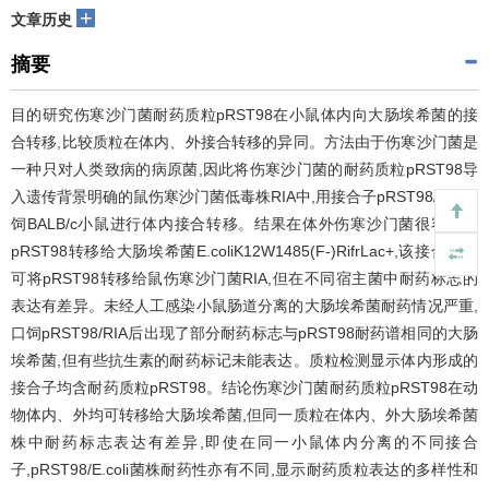
+
文章历史
摘要
目的研究伤寒沙门菌耐药质粒pRST98在小鼠体内向大肠埃希菌的接
合转移,比较质粒在体内、外接合转移的异同。方法由于伤寒沙门菌是
一种只对人类致病的病原菌,因此将伤寒沙门菌的耐药质粒pRST98导
入遗传背景明确的鼠伤寒沙门菌低毒株RIA中,用接合子pRST98/RIA口
饲BALB/c小鼠进行体内接合转移。结果在体外伤寒沙门菌很容易将
pRST98转移给大肠埃希菌E.coliK12W1485(F-)RifrLac+,该接合子又
可将pRST98转移给鼠伤寒沙门菌RIA,但在不同宿主菌中耐药标志的
表达有差异。未经人工感染小鼠肠道分离的大肠埃希菌耐药情况严重,
口饲pRST98/RIA后出现了部分耐药标志与pRST98耐药谱相同的大肠
埃希菌,但有些抗生素的耐药标记未能表达。质粒检测显示体内形成的
接合子均含耐药质粒pRST98。结论伤寒沙门菌耐药质粒pRST98在动
物体内、外均可转移给大肠埃希菌,但同一质粒在体内、外大肠埃希菌
株中耐药标志表达有差异,即使在同一小鼠体内分离的不同接合
子,pRST98/E.coli菌株耐药性亦有不同,显示耐药质粒表达的多样性和