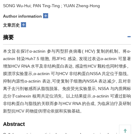
SONG Wu-Hui; PAN Ting-Ting ; YUAN Zheng-Hong
+
Author information
+
文章历史
摘要
本文旨在探讨α-actinin 参与丙型肝炎病毒( HCV) 复制的机制。将α-
actinin 转染Huh7.5 细胞, 用JFH1 感染, 发现过表达α-actinin 可显著
增加HCV RNA 水平及非结构蛋白表达, 感染性HCV 颗粒也同时增多。
膜漂浮实验显示,α-actinin 可与HCV 非结构蛋白NS5A 共定位于脂筏。
抑制内源性α-actinin 表达,可使复制子细胞内NS5A 表达减少, 且对非
离子去污剂敏感而从脂筏脱落。免疫荧光实验显示, NS5A 与内质网标
志分子calnexin 核周共定位消失。以上结果提示,α-actinin 可通过影响
非结构蛋白与脂筏的关联而参与HCV RNA 的合成, 为临床治疗及研制
新型抗HCV 药物提供理论依据和实验基础。
Abstract