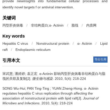
provide newinsights into fundamental cellular processes and
identify novel targets f or antiviral intervention.
关键词
丙型肝炎病毒
/
非结构蛋白;α- Actinin
/
脂筏
/
内质网
Key words
Hepatitis C virus
/
Nonstructural protein
/
α- Actinin
/
Lipid
raft
/
Endoplasmic reticulum
导出引用
引用本文
宋武慧; 潘婷婷; 袁正宏.
α-Actinin 影响丙型肝炎病毒非结构蛋白与脂
筏的关联及复制[J].
微生物与感染
. 2010, 5(4): 218-224
SONG Wu-Hui; PAN Ting-Ting ; YUAN Zheng-Hong.
α- Actinin
regulates hepatitis C virus replication through affecting the
association of nonstructural protein with lipid raft[J].
Journal of
Microbes and Infections
. 2010, 5(4): 218-224