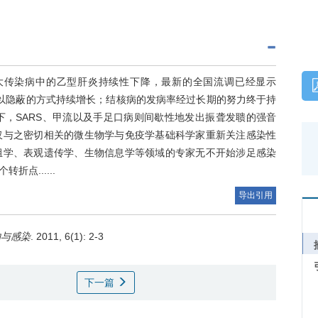
大传染病中的乙型肝炎持续性下降，最新的全国流调已经显示
病例正以隐蔽的方式持续增长；结核病的发病率经过长期的努力终于持
景下，SARS、甲流以及手足口病则间歇性地发出振聋发聩的强音
仅与之密切相关的微生物学与免疫学基础科学家重新关注感染性
组学、表观遗传学、生物信息学等领域的专家无不开始涉足感染
点......
导出引用
物与感染
. 2011, 6(1): 2-3
下一篇