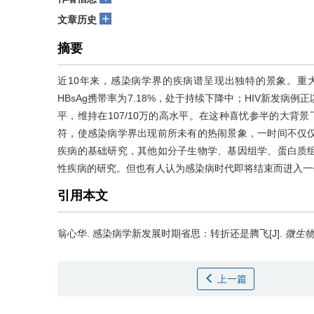
+
文章历史
摘要
近10年来，感染病学界的疾病谱呈现出独特的景象。重
HBsAg携带率为7.18%，处于持续下降中；HIV新发
平，维持在107/10万的高水平。在这种喜忧参半的大背
符，使感染病学界出现前所未有的热闹景象，一时间不仅
疾病的基础研究，其他如分子生物学、基因组学、蛋白质
性疾病的研究。但也有人认为感染病时代即将结束而进入一个转折
引用本文
翁心华.
感染病学新发展时期省思：转折还是腾飞[J].
微生
上一篇