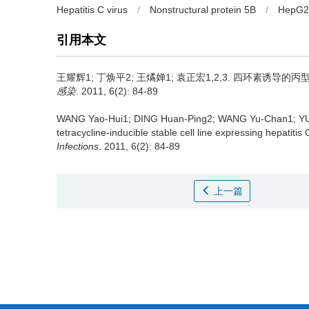
Hepatitis C virus
/
Nonstructural protein 5B
/
HepG2
引用本文
王耀辉1; 丁焕平2; 王燏婵1; 袁正宏1,2,3.
四环素诱导的丙型
感染
. 2011, 6(2): 84-89
WANG Yao-Hui1; DING Huan-Ping2; WANG Yu-Chan1; Y
tetracycline-inducible stable cell line expressing hepatitis
Infections
. 2011, 6(2): 84-89
上一篇