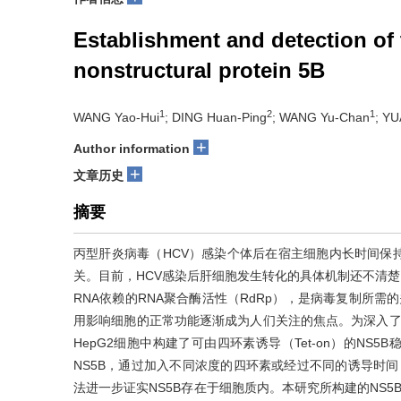
Establishment and detection of t
nonstructural protein 5B
1
2
1
WANG Yao-Hui
; DING Huan-Ping
; WANG Yu-Chan
; Y
+
Author information
+
文章历史
摘要
丙型肝炎病毒（HCV）感染个体后在宿主细胞内长时间保
关。目前，HCV感染后肝细胞发生转化的具体机制还不清楚。
RNA依赖的RNA聚合酶活性（RdRp），是病毒复制所需
用影响细胞的正常功能逐渐成为人们关注的焦点。为深入了
HepG2细胞中构建了可由四环素诱导（Tet-on）的N
NS5B，通过加入不同浓度的四环素或经过不同的诱导时间
法进一步证实NS5B存在于细胞质内。本研究所构建的NS5