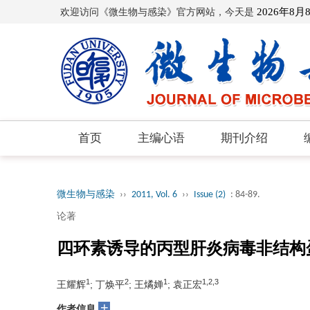
欢迎访问《微生物与感染》官方网站，今天是
2026年8月
首页
主编心语
期刊介绍
微生物与感染
››
2011, Vol. 6
››
Issue (2)
: 84-89.
论著
四环素诱导的丙型肝炎病毒非结构
1
2
1
1,2,3
王耀辉
; 丁焕平
; 王燏婵
; 袁正宏
+
作者信息