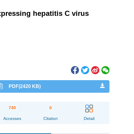
xpressing hepatitis C virus
PDF(2420 KB)
740
0
Accesses
Citation
Detail