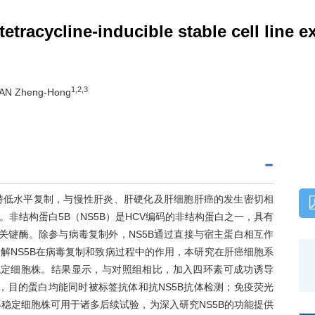
etracycline-inducible stable cell line e
1,2,3
UAN Zheng-Hong
持低水平复制，与慢性肝炎、肝硬化及肝细胞肝癌的发生密切相
非结构蛋白5B（NS5B）是HCV编码的非结构蛋白之一，具有
的关键酶。除参与病毒复制外，NS5B通过直接与宿主蛋白相互作
解NS5B在病毒复制和致病过程中的作用，本研究在肝癌细胞系
S5B稳定细胞株。结果显示，与对照组相比，加入四环素可成功诱导
，目的蛋白均能同时被标签抗体和抗NS5B抗体检测；免疫荧光
B稳定细胞株可用于诸多后续试验，为深入研究NS5B的功能提供