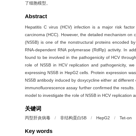
了细胞模型。
Abstract
Hepatitis C virus (HCV) infection is a major risk factor 
carcinoma (HCC). However, the detailed mechanism on can
(NS5B) is one of the nonstructural proteins encoded by
RNA-dependent RNA polymerase (RdRp) activity. In additi
found to be involved in the pathogenicity of HCV through 
role of NS5B in HCV replication and pathogenicity, we co
expressing NS5B in HepG2 cells. Protein expression was
NS5B antibody induced by doxycycline either at different c
immunofluorescence assay further confirmed the results. 
model to investigate the role of NS5B in HCV replication a
关键词
丙型肝炎病毒
/
非结构蛋白5B
/
HepG2
/
Tet-on
Key words