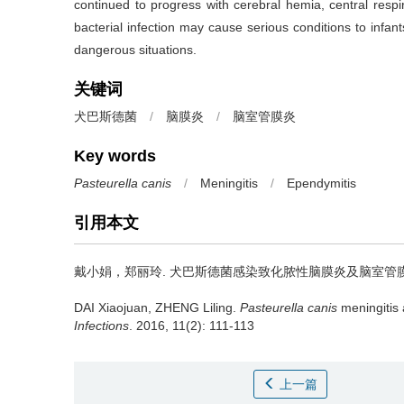
continued to progress with cerebral hemia, central respi
bacterial infection may cause serious conditions to infan
dangerous situations.
关键词
犬巴斯德菌
/
脑膜炎
/
脑室管膜炎
Key words
Pasteurella canis
/
Meningitis
/
Ependymitis
引用本文
戴小娟，郑丽玲.
犬巴斯德菌感染致化脓性脑膜炎及脑室管膜炎
DAI Xiaojuan, ZHENG Liling.
Pasteurella canis
meningitis 
Infections
. 2016, 11(2): 111-113
上一篇