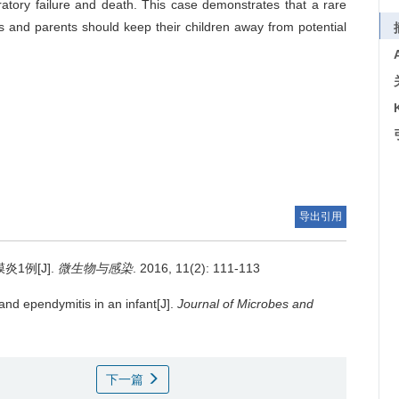
ratory failure and death. This case demonstrates that a rare
ts and parents should keep their children away from potential
导出引用
1例[J].
微生物与感染
. 2016, 11(2): 111-113
and ependymitis in an infant[J].
Journal of Microbes and
下一篇