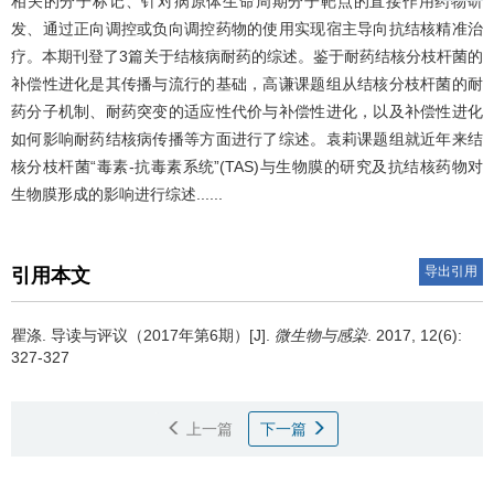
相关的分子标记、针对病原体生命周期分子靶点的直接作用药物研
发、通过正向调控或负向调控药物的使用实现宿主导向抗结核精准治
疗。本期刊登了3篇关于结核病耐药的综述。鉴于耐药结核分枝杆菌的
补偿性进化是其传播与流行的基础，高谦课题组从结核分枝杆菌的耐
药分子机制、耐药突变的适应性代价与补偿性进化，以及补偿性进化
如何影响耐药结核病传播等方面进行了综述。袁莉课题组就近年来结
核分枝杆菌“毒素-抗毒素系统”(TAS)与生物膜的研究及抗结核药物对
生物膜形成的影响进行综述......
导出引用
引用本文
瞿涤.
导读与评议（2017年第6期）[J].
微生物与感染
. 2017, 12(6):
327-327
上一篇
下一篇