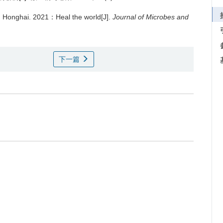
 Honghai.
2021：Heal the world[J].
Journal of Microbes and
下一篇