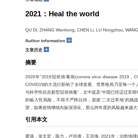
2021：Heal the world
QU Di, ZHANG Wenhong, CHEN Li, LU Hongzhou, WANG
+
Author information
+
文章历史
摘要
2020年“2019冠状病毒病(corona virus diseas
COVID­19的大流行影响了全球发展、世界格局乃至每一个
与科学性抗击新型冠状病毒”，文中提及“中国已经迈过至
的输入性风险，不得不严阵以待，迎接‘二次过草地’的挑
望，如果疫情继续向纵深演化，那么跨年度的风险越来越大”。抗疫一
引用本文
瞿涤，张文宏，陈力，卢洪洲，王洪海.
2021年：治愈地球的