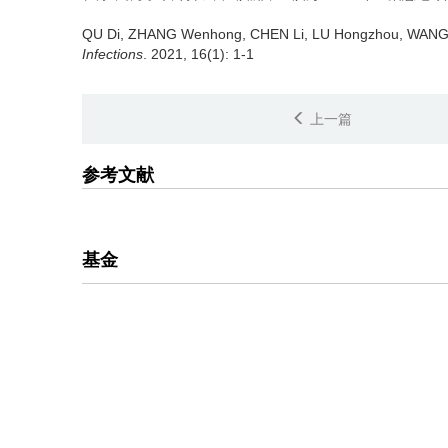
QU Di, ZHANG Wenhong, CHEN Li, LU Hongzhou, WANG
Infections
. 2021, 16(1): 1-1
上一篇
参考文献
基金