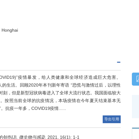
 Honghai
e 2019，COVID­19)”疫情暴发，给人类健康和全球经济造成巨大危害。
人的生活。回顾2020年本刊新年寄语 “恐慌与激情过后，以理性
暗时刻，但是新型冠状病毒进入了全球大流行状态。我国面临较大
战。按照当前全球的抗疫情况，本场疫情在今年夏天结束基本无
年多，COVID­19疫情......
导出引用
创伤[J].
微生物与感染
. 2021, 16(1): 1-1