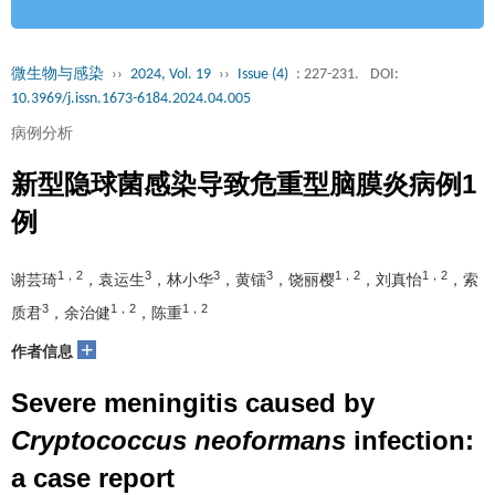
微生物与感染
››
2024, Vol. 19
››
Issue (4)
: 227-231.
DOI:
10.3969/j.issn.1673-6184.2024.04.005
病例分析
新型隐球菌感染导致危重型脑膜炎病例1
例
1，2
3
3
3
1，2
1，2
谢芸琦
，袁运生
，林小华
，黄镭
，饶丽樱
，刘真怡
，索
3
1，2
1，2
质君
，余治健
，陈重
+
作者信息
Severe meningitis caused by
Cryptococcus neoformans
infection:
a case report