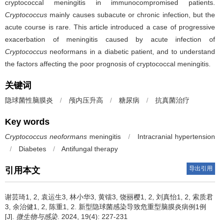
cryptococcal meningitis in immunocompromised patients.
Cryptococcus
mainly causes subacute or chronic infection, but the
acute course is rare. This article introduced a case of progressive
exacerbation of meningitis caused by acute infection of
Cryptococcus
neoformans in a diabetic patient, and to understand
the factors affecting the poor prognosis of cryptococcal meningitis.
关键词
隐球菌性脑膜炎
/
颅内压升高
/
糖尿病
/
抗真菌治疗
Key words
Cryptococcus neoformans
meningitis
/
Intracranial hypertension
/
Diabetes
/
Antifungal therapy
导出引用
引用本文
谢芸琦1, 2, 袁运生3, 林小华3, 黄镭3, 饶丽樱1, 2, 刘真怡1, 2, 索质君
3, 余治健1, 2, 陈重1, 2.
新型隐球菌感染导致危重型脑膜炎病例1例
[J].
微生物与感染
. 2024, 19(4): 227-231