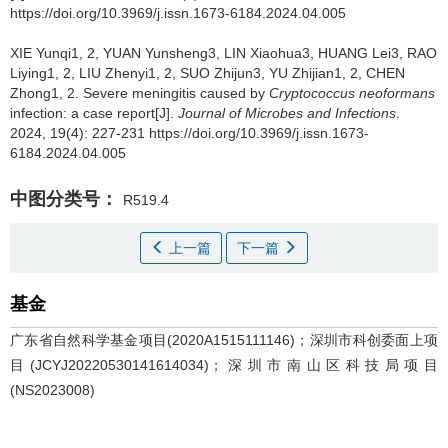
https://doi.org/10.3969/j.issn.1673-6184.2024.04.005
XIE Yunqi1, 2, YUAN Yunsheng3, LIN Xiaohua3, HUANG Lei3, RAO
Liying1, 2, LIU Zhenyi1, 2, SUO Zhijun3, YU Zhijian1, 2, CHEN
Zhong1, 2.
Severe meningitis caused by
Cryptococcus neoformans
infection: a case report[J].
Journal of Microbes and Infections
.
2024, 19(4): 227-231 https://doi.org/10.3969/j.issn.1673-
6184.2024.04.005
中图分类号：
R519.4
上一篇
下一篇
基金
广东省自然科学基金项目(2020A1515111146)；深圳市科创委面上项
目(JCYJ20220530141614034)；深圳市南山区科技局项目
(NS2023008)