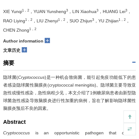
1，2
3
3
3
XIE Yunqi
，YUAN Yunsheng
，LIN Xiaohua
，HUANG Lei
，
1，2
1，2
3
1，2
RAO Liying
，LIU Zhenyi
，SUO Zhijun
，YU Zhijian
，
1，2
CHEN Zhong
+
Author information
+
文章历史
摘要
隐球菌(
Cryptococcus
)是一种机会致病菌，能引起免疫功能低下的患
者感染隐球菌性脑膜炎(cryptococcal meningitis)。隐球菌主要导致亚
急性或慢性感染，急性病程少见，本文介绍了1例糖尿病患者由新型隐
球菌急性感染导致脑膜炎进行性加重的病例，旨在了解影响隐球菌性
脑膜炎预后不良的因素。
Abstract
Cryptococcus
is an opportunistic pathogen that causes